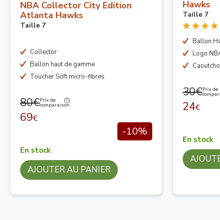
Hawks
NBA Collector City Edition
Atlanta Hawks
Taille 7
Taille 7
Ballon Ha
Collector
Logo NB
Ballon haut de gamme
Caoutcho
Toucher Soft micro-fibres
30€
Prix de
compar
80€
Prix de
24
comparaison
€
69
€
-10%
En stock
En stock
AJOUTE
AJOUTER AU PANIER