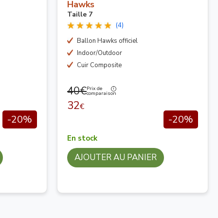
Hawks
Taille 7
(4)
Ballon Hawks officiel
Indoor/Outdoor
Cuir Composite
40€
Prix de
comparaison
32
€
-20%
-20%
En stock
AJOUTER AU PANIER