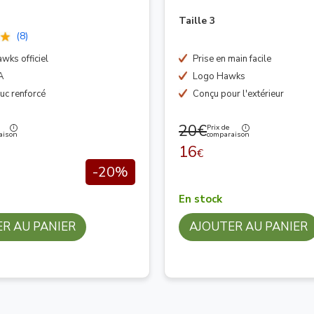
Taille 3
(8)
wks officiel
Prise en main facile
A
Logo Hawks
uc renforcé
Conçu pour l'extérieur
20€
Prix de
aison
comparaison
16
€
-20%
En stock
R AU PANIER
AJOUTER AU PANIER