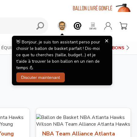
×
👋 Bonjour, je suis ton assistant perso pour
ÉQUIPEMENTS JOUEUR
PANIERS DE BASKET
BONS PLAN
choisir le ballon de basket parfait ! Dis-moi
ce que tu cherches (taille, budget...) et je
t'aide à trouver le bon ballon en un rien de
temps 💪
Discuter maintenant
Young
NBA Team Alliance Atlanta