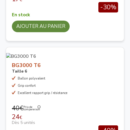
-30%
En stock
AJOUTER AU PANIER
BG3000 T6
Taille 6
Ballon polyvalent
Grip confort
Excellent rapport grip / résistance
40€
Prix de
comparaison
24
€
Dès 5 unités