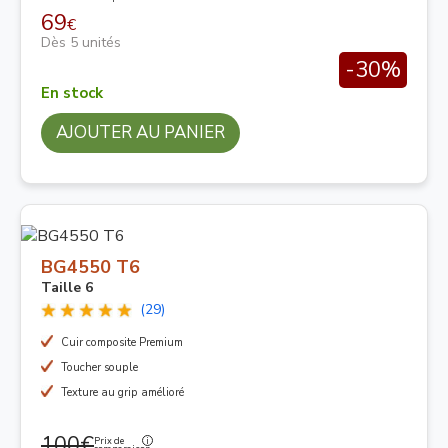
69
€
Dès 5 unités
-30%
En stock
AJOUTER AU PANIER
BG4550 T6
Taille 6
(29)
Cuir composite Premium
Toucher souple
Texture au grip amélioré
100€
Prix de