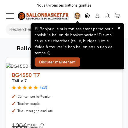
Nous livrons les ballons gonflés
×
👋 Bonjour, je suis ton assistant perso pour
choisir le ballon de basket parfait ! Dis-moi
ce que tu cherches (taille, budget...) et je
t'aide à trouver le bon ballon en un rien de
Ballon de Basket : votre spécialiste
temps 💪
Discuter maintenant
BG4550 T7
Taille 7
(29)
Cuir composite Premium
Toucher souple
Texture au grip amélioré
100€
Prix de
comparaison