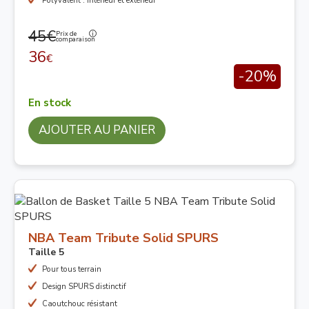
Polyvalent : intérieur et extérieur
45€
Prix de
comparaison
36
€
-20%
En stock
AJOUTER AU PANIER
NBA Team Tribute Solid SPURS
Taille 5
Pour tous terrain
Design SPURS distinctif
Caoutchouc résistant