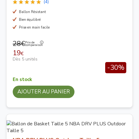
(4)
Ballon Résistant
Bien équilibré
Prise en main facile
28€
Prix de
comparaison
19
€
Dès 5 unités
-30%
En stock
AJOUTER AU PANIER