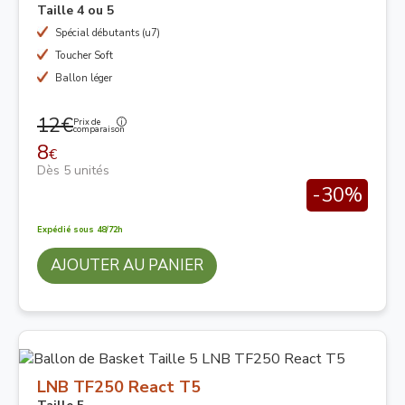
Taille 4 ou 5
Spécial débutants (u7)
Toucher Soft
Ballon léger
12€
Prix de
comparaison
8
€
Dès 5 unités
-30%
Expédié sous 48/72h
AJOUTER AU PANIER
LNB TF250 React T5