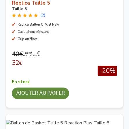
Replica Taille 5
Taille 5
(2)
Replica Ballon Officiel NBA
Caoutchouc résistant
Grip amélioré
40€
Prix de
comparaison
32
€
-20%
En stock
AJOUTER AU PANIER