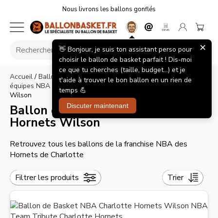
Nous livrons les ballons gonflés
×
👋 Bonjour, je suis ton assistant perso pour
choisir le ballon de basket parfait ! Dis-moi
ce que tu cherches (taille, budget...) et je
Accueil
/
Ballon de Basket NBA
/
Ballons de Basket des
t'aide à trouver le bon ballon en un rien de
équipes NBA
>
Ballon de Basket NBA Charlotte Hornets
temps 💪
Wilson
Discuter maintenant
Ballon de Basket NBA Charlotte
Hornets Wilson
Retrouvez tous les ballons de la franchise NBA des
Hornets de Charlotte
Filtrer les produits
Trier