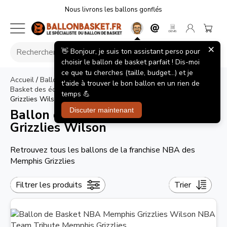
Nous livrons les ballons gonflés
×
👋 Bonjour, je suis ton assistant perso pour
choisir le ballon de basket parfait ! Dis-moi
ce que tu cherches (taille, budget...) et je
Accueil
/
Ballons de basket
/
Ballon de Basket NBA
/
Ballons de
t'aide à trouver le bon ballon en un rien de
Basket des équipes NBA
>
Ballon de Basket NBA Memphis
temps 💪
Grizzlies Wilson
Discuter maintenant
Ballon de Basket NBA Memphis
Grizzlies Wilson
Retrouvez tous les ballons de la franchise NBA des
Memphis Grizzlies
Filtrer les produits
Trier