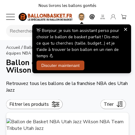
Nous livrons les ballons gonflés
×
👋 Bonjour, je suis ton assistant perso pour
choisir le ballon de basket parfait ! Dis-moi
ce que tu cherches (taille, budget...) et je
Accueil
/
Ballon de Basket NBA
/
Ballons de Basket des
t'aide à trouver le bon ballon en un rien de
équipes NBA
>
Ballon de Basket NBA Utah Jazz Wilson
temps 💪
Ballon de Basket NBA Utah Jazz
Discuter maintenant
Wilson
Retrouvez tous les ballons de la franchise NBA des Utah
Jazz
Filtrer les produits
Trier