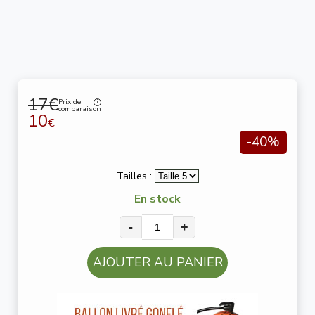
17€
Prix de
comparaison
10
€
-40%
Tailles :
En stock
-
+
AJOUTER AU PANIER