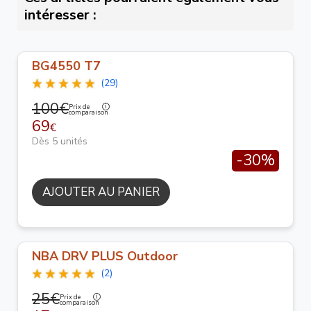
intéresser :
BG4550 T7
(29)
100€
Prix de
comparaison
69
€
Dès 5 unités
-30%
AJOUTER AU PANIER
NBA DRV PLUS Outdoor
(2)
25€
Prix de
comparaison