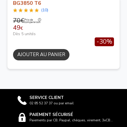
BG3850 T6
(10)
70€
Prix de
comparaison
49
€
Dès 5 unités
-30%
AJOUTER AU PANIER
SERVICE CLIENT
02 85 52 37 37 ou par email
PAIEMENT SÉCURISÉ
Paiements par CB, Paypal, chèques, virement, 3xCB...