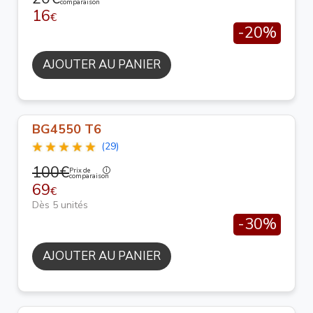
comparaison
16
€
-20%
AJOUTER AU PANIER
BG4550 T6
(29)
100€
Prix de
comparaison
69
€
Dès 5 unités
-30%
AJOUTER AU PANIER