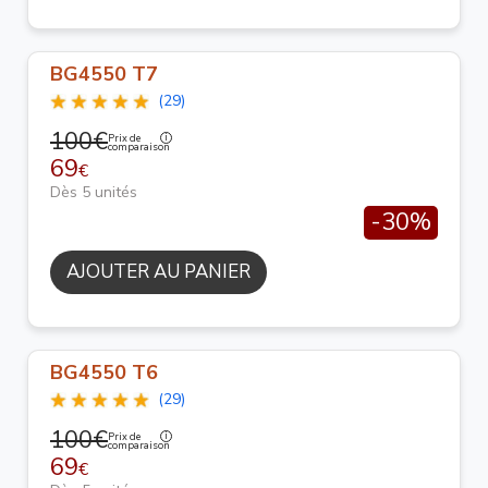
BG4550 T7
(29)
100€
Prix de
comparaison
69
€
Dès 5 unités
-30%
AJOUTER AU PANIER
BG4550 T6
(29)
100€
Prix de
comparaison
69
€