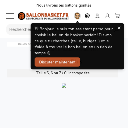
Nous livrons les ballons gonflés
×
👋 Bonjour, je suis ton assistant perso pour
choisir le ballon de basket parfait ! Dis-moi
ce que tu cherches (taille, budget...) et je
Ballon de Basket Wilson Reaction Plus - Cuir Composite Polyvalent
t'aide à trouver le bon ballon en un rien de
Accueil
/
Ballons de basket
/
Reaction Plus
temps 💪
Reaction Plus
Discuter maintenant
Taille 5, 6 ou 7 / Cuir composite