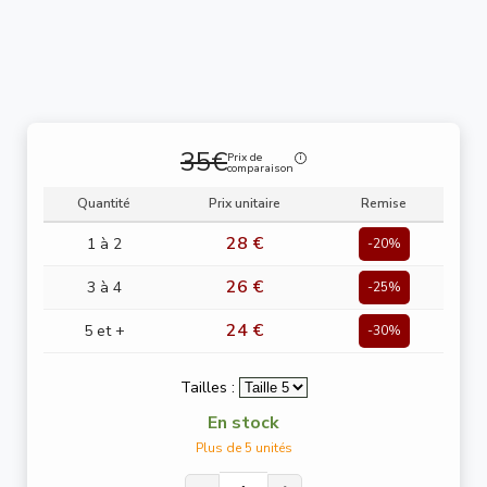
35€
Prix de
comparaison
Quantité
Prix unitaire
Remise
28 €
1 à 2
-20%
26 €
3 à 4
-25%
24 €
5 et +
-30%
Tailles :
En stock
Plus de 5 unités