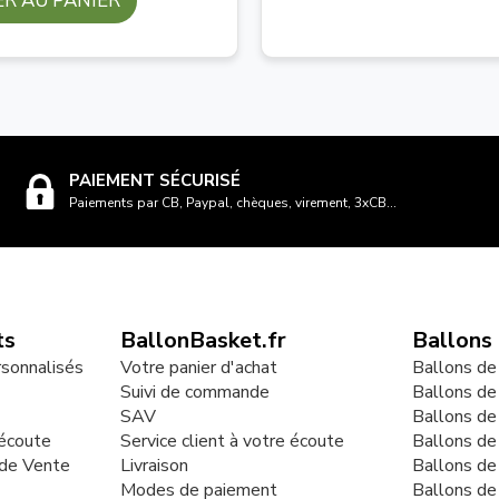
R AU PANIER
PAIEMENT SÉCURISÉ
Paiements par CB, Paypal, chèques, virement, 3xCB...
ts
BallonBasket.fr
Ballons
rsonnalisés
Votre panier d'achat
Ballons de
Suivi de commande
Ballons de
SAV
Ballons de
 écoute
Service client à votre écoute
Ballons d
 de Vente
Livraison
Ballons de
Modes de paiement
Ballons de