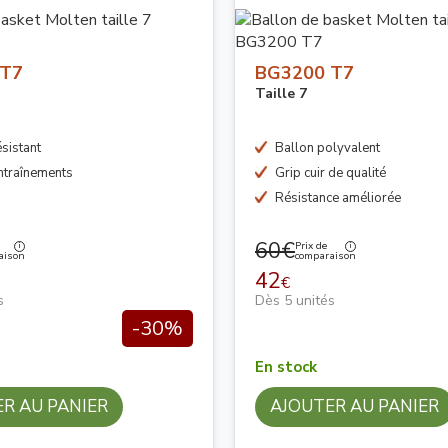
 T7
BG3200 T7
Taille 7
sistant
Ballon polyvalent
ntraînements
Grip cuir de qualité
Résistance améliorée
60€
Prix de
aison
comparaison
42
€
s
Dès 5 unités
-30%
En stock
R AU PANIER
AJOUTER AU PANIER