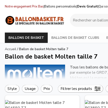
Notre engagement Prix Bas
|
Ballons personnalisés
|
Devis Gratuit
|
Qui s
BALLONS DE BASKET
BALLONS DE BASKET CLUBS
Accueil
/
Ballon de basket Molten taille 7
Ballon de basket Molten taille 7
Tous les ballons de b
par exemple le GRD7,
Molten est la marque d
Français de Basket-Bal
Nous commercialisons 
Style
Usage
Prix
Filtrer les produits
L'Equipe de France de 
Les ballons de Basket Molten sont également les ballons de