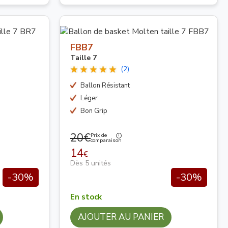
FBB7
Taille 7
(2)
Ballon Résistant
Léger
Bon Grip
20€
Prix de
comparaison
14
€
Dès 5 unités
-30%
-30%
En stock
AJOUTER AU PANIER