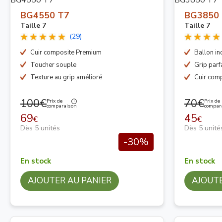
BG4550 T7
BG3850
Taille 7
Taille 7
(29)
Cuir composite Premium
Ballon in
Toucher souple
Grip parfa
Texture au grip amélioré
Cuir comp
100€
70€
Prix de
Prix de
comparaison
compar
69
45
€
€
Dès 5 unités
Dès 5 unité
-30%
En stock
En stock
AJOUTER AU PANIER
AJOUTE