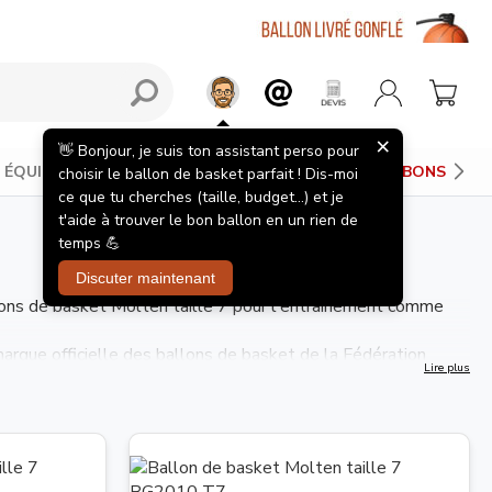
×
👋 Bonjour, je suis ton assistant perso pour
ÉQUIPEMENTS JOUEUR
PANIERS DE BASKET
BONS PLAN
choisir le ballon de basket parfait ! Dis-moi
ce que tu cherches (taille, budget...) et je
t'aide à trouver le bon ballon en un rien de
temps 💪
Discuter maintenant
lons de basket Molten taille 7 pour l'entrainement comme
marque officielle des ballons de basket de la Fédération
Lire plus
.
n taille 7 lors des compétitions officielles.