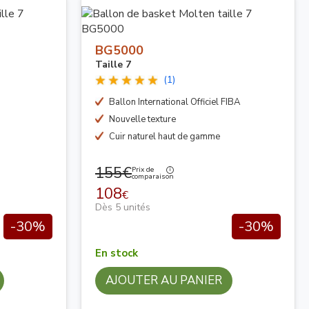
BG5000
Taille 7
(1)
Ballon International Officiel FIBA
Nouvelle texture
Cuir naturel haut de gamme
155€
Prix de
comparaison
108
€
Dès 5 unités
-30%
-30%
En stock
AJOUTER AU PANIER