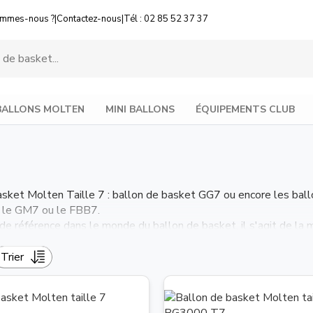
ommes-nous ?
|
Contactez-nous
|
Tél : 02 85 52 37 37
BALLONS MOLTEN
MINI BALLONS
ÉQUIPEMENTS CLUB
asket Molten Taille 7 : ballon de basket GG7 ou encore les bal
 le GM7 ou le FBB7.
e référence dans le monde du ballon de basket, il s'agit de la 
l.
uniquement des ballons de basket Molten taille 7 authentiques
Trier
Basket Masculine joue également avec un ballon de basket Molte
 référence pour les clubs amateurs Français.