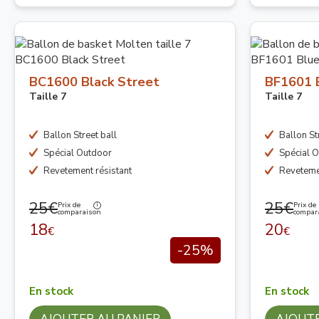
BC1600 Black Street
BF1601 
Taille 7
Taille 7
Ballon Street ball
Ballon St
Spécial Outdoor
Spécial 
Revetement résistant
Revetemen
25€
25€
Prix de
Prix de
comparaison
compar
18
20
€
€
-25%
En stock
En stock