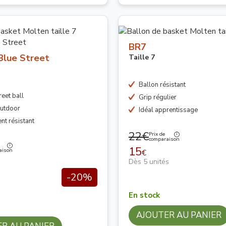
BR7
Blue Street
Taille 7
Ballon résistant
reet ball
Grip régulier
Outdoor
Idéal apprentissage
t résistant
22€
Prix de
comparaison
15
aison
€
Dès 5 unités
-20%
En stock
AJOUTER AU PANIER