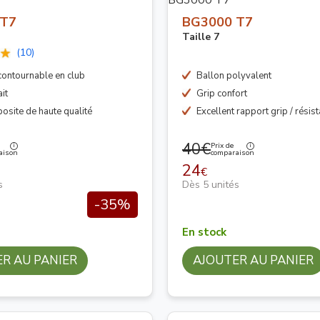
 T7
BG3000 T7
Taille 7
(10)
contournable en club
Ballon polyvalent
it
Grip confort
osite de haute qualité
Excellent rapport grip / résis
40€
Prix de
aison
comparaison
24
€
s
Dès 5 unités
-35%
En stock
R AU PANIER
AJOUTER AU PANIER