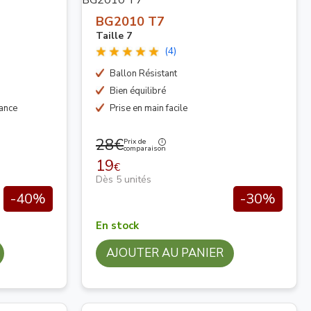
BG2010 T7
Taille 7
(4)
Ballon Résistant
Bien équilibré
tance
Prise en main facile
28€
Prix de
comparaison
19
€
Dès 5 unités
-40%
-30%
En stock
AJOUTER AU PANIER