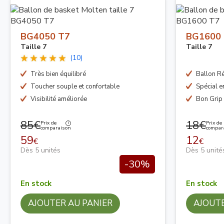
BG4050 T7
BG1600
Taille 7
Taille 7
(10)
Très bien équilibré
Ballon Ré
Toucher souple et confortable
Spécial e
Visibilité améliorée
Bon Grip
85€
18€
Prix de
Prix de
comparaison
compar
59
12
€
€
Dès 5 unités
Dès 5 unité
-30%
En stock
En stock
AJOUTER AU PANIER
AJOUTE