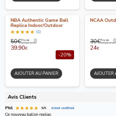
NBA Authentic Game Ball
NCAA Outd
Replica Indoor/Outdoor
(1)
50€
30€
Prix de
Prix de
comparaison
comparaiso
39,90
24
€
€
-20%
AJOUTER AU PANIER
AJOUTER 
Avis Clients
Phil
5/5
Achat confirmé
Ce nouveau ballon repliac