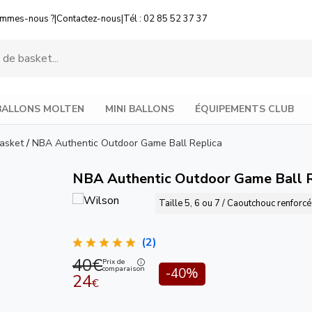
ommes-nous ?
|
Contactez-nous
|
Tél : 02 85 52 37 37
BALLONS MOLTEN
MINI BALLONS
ÉQUIPEMENTS CLUB
basket
/
NBA Authentic Outdoor Game Ball Replica
NBA Authentic Outdoor Game Ball R
Taille 5, 6 ou 7 / Caoutchouc renforcé
(2)
40€
Prix de
comparaison
-40%
24
€