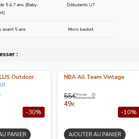
 de 5 à 7 ans (Baby-
Débutants U7
et)
s avant 5 ans
Micro basket
esser :
LUS Outdoor
NBA All Team Vintage
(2)
55€
Prix de
n
comparaison
49
€
-30%
-10%
AU PANIER
AJOUTER AU PANIER