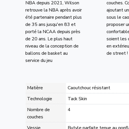
NBA depuis 2021, Wilson
couches. C
retrouve la NBA après avoir
ajoutant u
été partenaire pendant plus
sous le ca
de 35 ans jusqu'en 83 et
proposer un
porté la NCAA depuis près
confortabl
de 20 ans. Le plus haut
soient les 
niveau de la conception de
en extérieu
ballons de basket au
de street !
service du jeu
Matière
Caoutchouc résistant
Technologie
Tack Skin
Nombre de
4
couches
Vessie
Butyle parfaite tenue au gonf