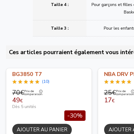
Taille 4 :
Pour garçons et filles
Bask
Taille 3 :
Pour les enfant
Ces articles pourraient également vous intér
BG3850 T7
NBA DRV P
(10)
70€
25€
Prix de
Prix de
comparaison
comparaiso
49
17
€
€
Dès 5 unités
-30%
AJOUTER AU PANIER
AJOUTER 