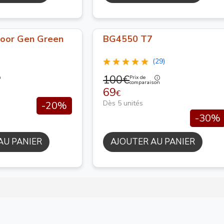
oor Gen Green
BG4550 T7
(29)
100€
Prix de
n
comparaison
69
€
Dès 5 unités
-20%
-30%
AU PANIER
AJOUTER AU PANIER