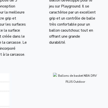
mposé de 3
Ballon développé pour le
onception
jeu sur Playground. Il se
ur la meilleure
caractérise par un excellent
tre grip et
grip et un contrôle de balle
sur les surfaces
très confortable pour un
e la surface
ballon caoutchouc tout en
t créée dans le
offrant une grande
 la carcasse. Le
durabilité.
 incorporé
 à la carcasse.