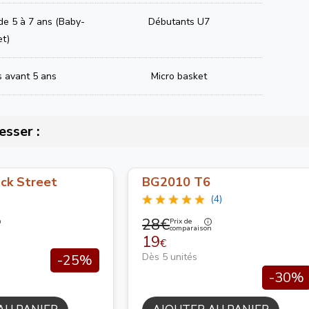
 de 5 à 7 ans (Baby-
Débutants U7
et)
s avant 5 ans
Micro basket
esser :
ck Street
BG2010 T6
(4)
28€
Prix de
n
comparaison
19
€
Dès 5 unités
-25%
-30%