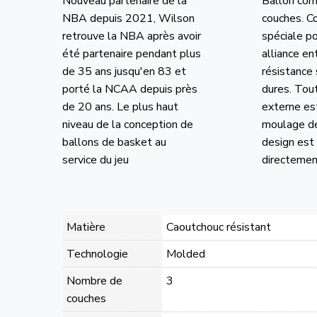
Nouveau partenaire de la
Ballon co
NBA depuis 2021, Wilson
couches. C
retrouve la NBA après avoir
spéciale po
été partenaire pendant plus
alliance en
de 35 ans jusqu'en 83 et
résistance 
porté la NCAA depuis près
dures. Tout
de 20 ans. Le plus haut
externe es
niveau de la conception de
moulage de
ballons de basket au
design est
service du jeu
directement
Matière
Caoutchouc résistant
Technologie
Molded
Nombre de
3
couches