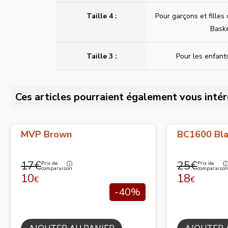
Taille 4 :
Pour garçons et filles
Bask
Taille 3 :
Pour les enfant
Ces articles pourraient également vous intér
MVP Brown
BC1600 Bla
17€
25€
Prix de
Prix de
comparaison
comparaiso
10
18
€
€
-40%