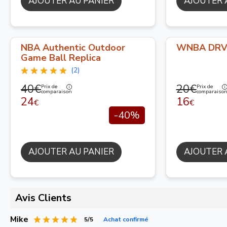
AJOUTER AU PANIER
AJOUTER 
NBA Authentic Outdoor
WNBA DRV 
Game Ball Replica
(2)
40€
20€
Prix de
Prix de
comparaison
comparaiso
24
16
€
€
-40%
AJOUTER AU PANIER
AJOUTER 
Avis Clients
Mike
5/5
Achat confirmé