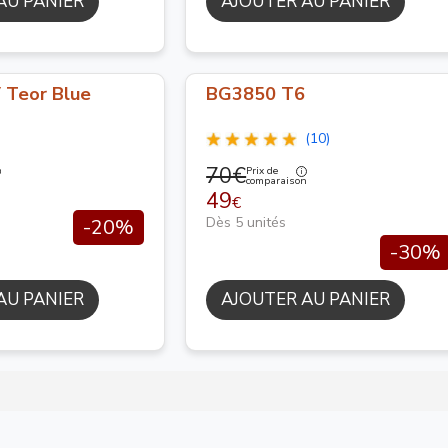
AU PANIER
AJOUTER AU PANIER
Teor Blue
BG3850 T6
(10)
70€
Prix de
n
comparaison
49
€
Dès 5 unités
-20%
-30%
AU PANIER
AJOUTER AU PANIER