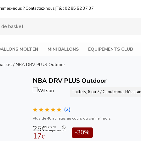
ommes-nous ?
|
Contactez-nous
|
Tél : 02 85 52 37 37
BALLONS MOLTEN
MINI BALLONS
ÉQUIPEMENTS CLUB
basket
/
NBA DRV PLUS Outdoor
NBA DRV PLUS Outdoor
Taille 5, 6 ou 7 / Caoutchouc Résistan
(2)
Plus de 40 achetés au cours du dernier mois
25€
Prix de
comparaison
-30%
17
€