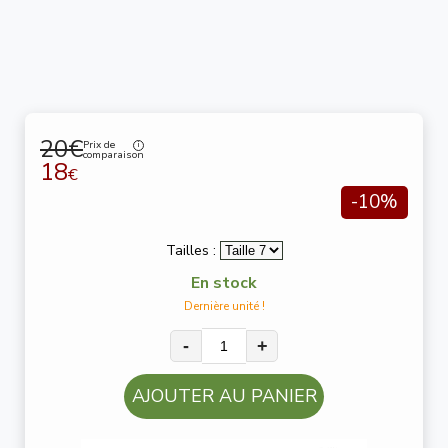
20€
Prix de
comparaison
18
€
-10%
Tailles :
En stock
Dernière unité !
-
+
AJOUTER AU PANIER