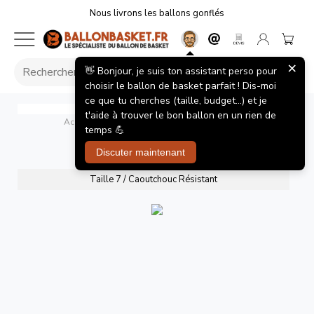
Nous livrons les ballons gonflés
×
👋 Bonjour, je suis ton assistant perso pour
choisir le ballon de basket parfait ! Dis-moi
ce que tu cherches (taille, budget...) et je
Ballon de basket Peak I can Play Chicago
t'aide à trouver le bon ballon en un rien de
Accueil
/
Ballons de basket
/
I Can Play Chicago
temps 💪
I Can Play Chicago
Discuter maintenant
Taille 7 / Caoutchouc Résistant