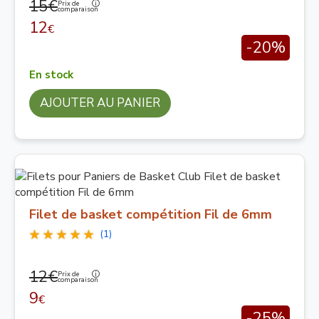
15€
Prix de
comparaison
12
€
-20%
En stock
AJOUTER AU PANIER
Filet de basket compétition Fil de 6mm
(1)
12€
Prix de
comparaison
9
€
-25%