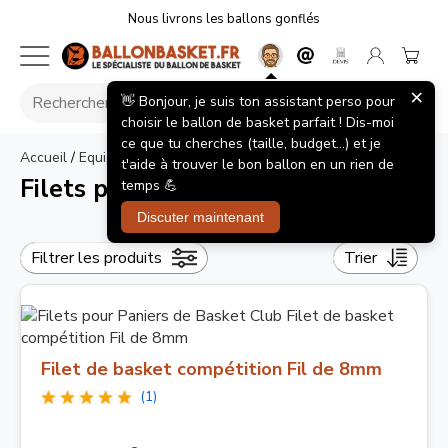
Nous livrons les ballons gonflés
×
👋 Bonjour, je suis ton assistant perso pour
choisir le ballon de basket parfait ! Dis-moi
ce que tu cherches (taille, budget...) et je
Accueil
/
Equipements Club
/
Filets pour Paniers de Basket Club
t'aide à trouver le bon ballon en un rien de
Filets pour Paniers de Basket Club
temps 💪
Discuter maintenant
Filtrer les produits
Trier
Filet de basket compétition Fil de 8mm
(1)