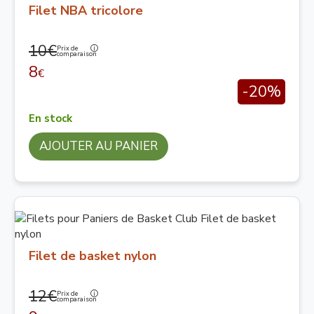
Filet NBA tricolore
10€
Prix de
comparaison
8
€
-20%
En stock
AJOUTER AU PANIER
Filet de basket nylon
12€
Prix de
comparaison