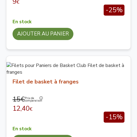
9
€
-25%
En stock
AJOUTER AU PANIER
Filet de basket à franges
15€
Prix de
comparaison
12,40
€
-15%
En stock