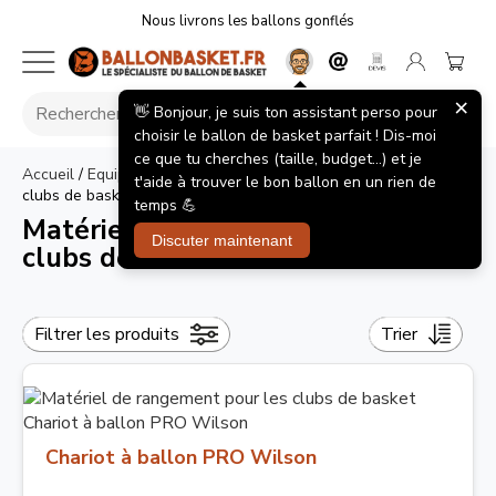
Nous livrons les ballons gonflés
×
👋 Bonjour, je suis ton assistant perso pour
choisir le ballon de basket parfait ! Dis-moi
ce que tu cherches (taille, budget...) et je
Accueil
/
Equipements Club
/
Matériel de rangement pour les
t'aide à trouver le bon ballon en un rien de
clubs de basket
temps 💪
Matériel de rangement pour les
Discuter maintenant
clubs de basket
Filtrer les produits
Trier
Chariot à ballon PRO Wilson