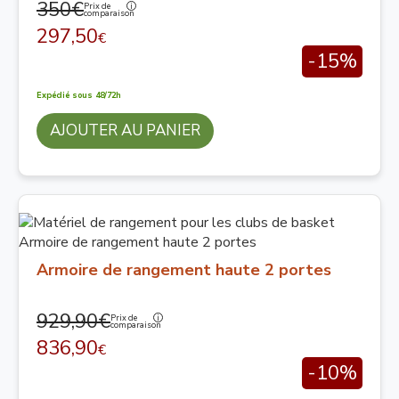
350€
Prix de
comparaison
297,50
€
-15%
Expédié sous 48/72h
AJOUTER AU PANIER
Armoire de rangement haute 2 portes
929,90€
Prix de
comparaison
836,90
€
-10%