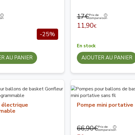
17€
Prix de
son
comparaison
11,90
€
-25%
En stock
R AU PANIER
AJOUTER AU PANIER
 électrique
Pompe mini portative s
mable
66,90€
Prix de
comparaison