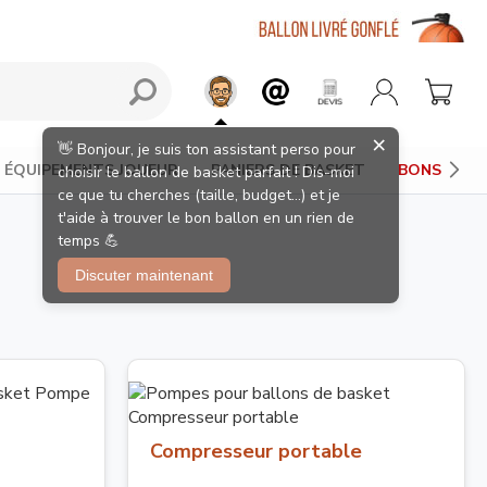
×
👋 Bonjour, je suis ton assistant perso pour
ÉQUIPEMENTS JOUEUR
PANIERS DE BASKET
BONS PLAN
choisir le ballon de basket parfait ! Dis-moi
ce que tu cherches (taille, budget...) et je
t'aide à trouver le bon ballon en un rien de
temps 💪
Discuter maintenant
Compresseur portable