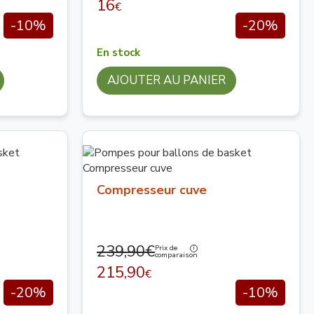
16
€
-10%
-20%
En stock
AJOUTER AU PANIER
Compresseur cuve
239,90€
Prix de
comparaison
215,90
€
-20%
-10%