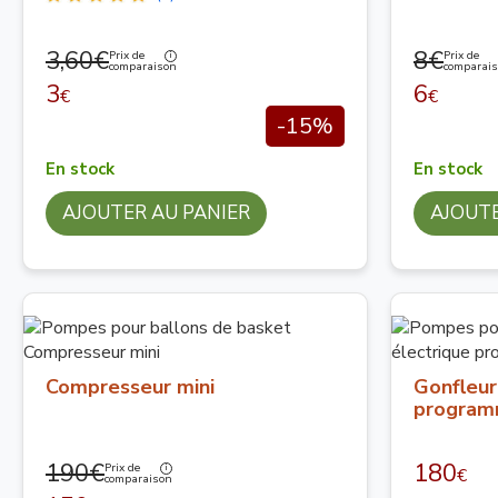
3,60€
8€
Prix de
Prix de
comparaison
comparai
3
6
€
€
-15%
En stock
En stock
AJOUTER AU PANIER
AJOUTE
Compresseur mini
Gonfleur
program
190€
180
Prix de
€
comparaison