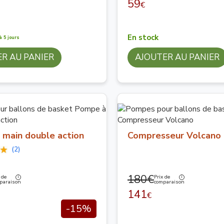
59
€
En stock
à 5 jours
R AU PANIER
AJOUTER AU PANIER
main double action
Compresseur Volcano
(2)
180€
 de
Prix de
paraison
comparaison
141
€
-15%