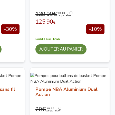
139,90€
Prix de
comparaison
125,90
€
-30%
-10%
Expédié sous 48/72h
AJOUTER AU PANIER
ans fil
Pompe NBA Aluminium Dual
Action
20€
Prix de
comparaison