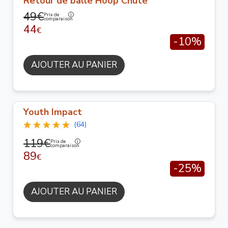
Retour de balle Hoop Chute
49€
Prix de
comparaison
44
€
-10%
AJOUTER AU PANIER
Youth Impact
(64)
119€
Prix de
comparaison
89
€
-25%
AJOUTER AU PANIER