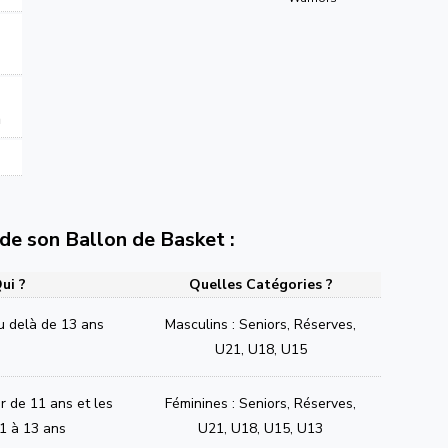
n
e de son Ballon de Basket :
ui ?
Quelles Catégories ?
u delà de 13 ans
Masculins : Seniors, Réserves,
U21, U18, U15
ir de 11 ans et les
Féminines : Seniors, Réserves,
1 à 13 ans
U21, U18, U15, U13