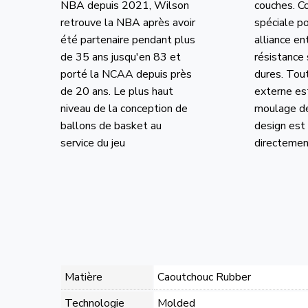
NBA depuis 2021, Wilson
couches. C
retrouve la NBA après avoir
spéciale po
été partenaire pendant plus
alliance en
de 35 ans jusqu'en 83 et
résistance 
porté la NCAA depuis près
dures. Tout
de 20 ans. Le plus haut
externe es
niveau de la conception de
moulage de
ballons de basket au
design est
service du jeu
directement
Matière
Caoutchouc Rubber
Technologie
Molded