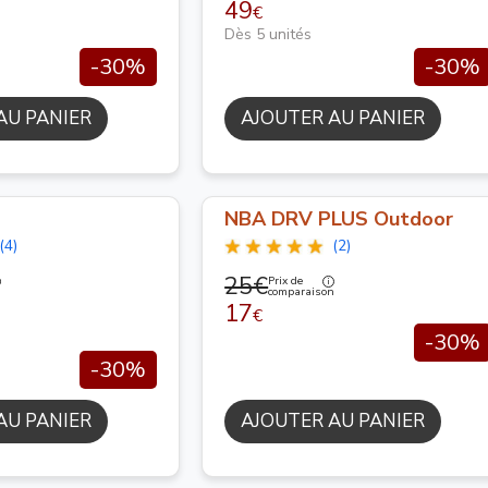
49
€
Dès 5 unités
-30%
-30%
AU PANIER
AJOUTER AU PANIER
NBA DRV PLUS Outdoor
(4)
(2)
25€
Prix de
n
comparaison
17
€
-30%
-30%
AU PANIER
AJOUTER AU PANIER