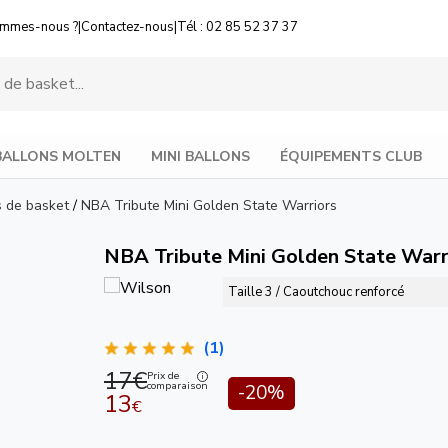
ommes-nous ?
|
Contactez-nous
|
Tél : 02 85 52 37 37
BALLONS MOLTEN
MINI BALLONS
ÉQUIPEMENTS CLUB
s de basket
/
NBA Tribute Mini Golden State Warriors
NBA Tribute Mini Golden State Warr
Taille 3 / Caoutchouc renforcé
(1)
17€
Prix de
comparaison
-20%
13
€