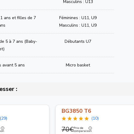
Masculins : U13
1 ans et filles de 7
Féminines : U11, U9
ans
Masculins : U11, U9
 de 5 à 7 ans (Baby-
Débutants U7
et)
s avant 5 ans
Micro basket
esser :
BG3850 T6
(29)
(10)
70€
Prix de
son
comparaison