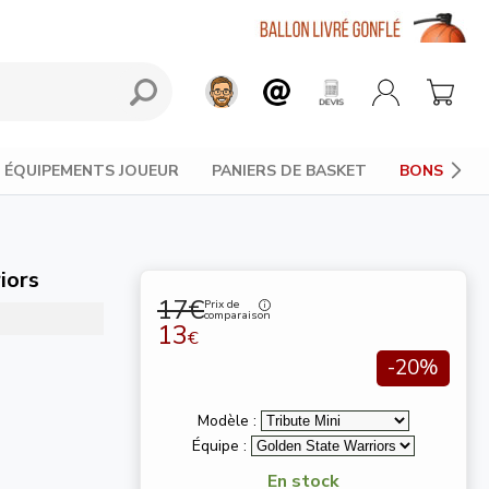
ÉQUIPEMENTS JOUEUR
PANIERS DE BASKET
BONS PLAN
iors
17€
Prix de
comparaison
13
€
-20%
Modèle :
Équipe :
En stock