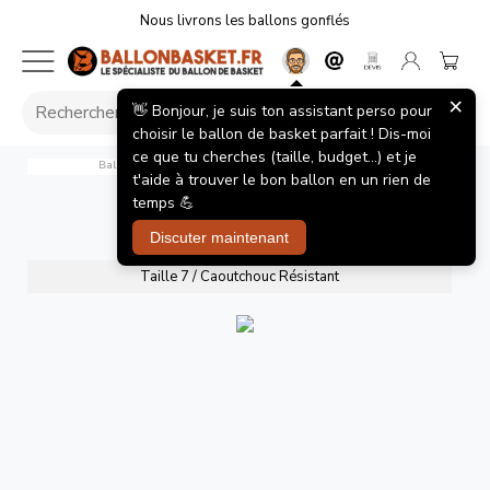
Nous livrons les ballons gonflés
×
👋 Bonjour, je suis ton assistant perso pour
choisir le ballon de basket parfait ! Dis-moi
ce que tu cherches (taille, budget...) et je
Ballon de Basket Spalding Graffiti Red - Style Street Art
t'aide à trouver le bon ballon en un rien de
Accueil
/
Ballons de basket
/
Graffiti Red
temps 💪
Graffiti Red
Discuter maintenant
Taille 7 / Caoutchouc Résistant