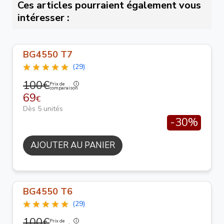
Ces articles pourraient également vous
intéresser :
BG4550 T7
(29)
100€
Prix de
comparaison
69
€
Dès 5 unités
-30%
AJOUTER AU PANIER
BG4550 T6
(29)
100€
Prix de