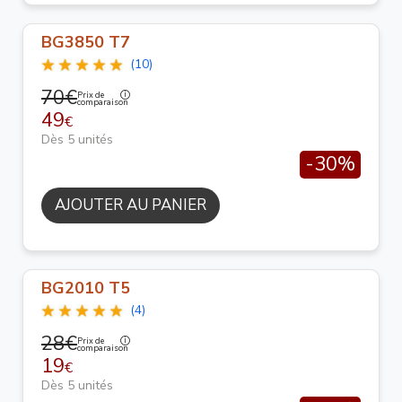
BG3850 T7
(10)
70€
Prix de
comparaison
49
€
Dès 5 unités
-30%
AJOUTER AU PANIER
BG2010 T5
(4)
28€
Prix de
comparaison
19
€
Dès 5 unités