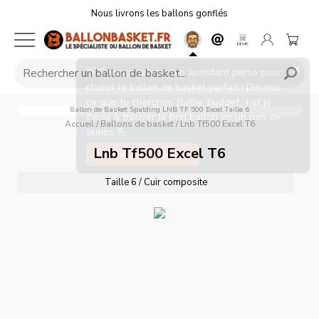
Nous livrons les ballons gonflés
×
👋 Bonjour, je suis ton assistant perso pour
choisir le ballon de basket parfait ! Dis-moi
ce que tu cherches (taille, budget...) et je
Ballon de Basket Spalding LNB TF 500 Excel Taille 6
t'aide à trouver le bon ballon en un rien de
Accueil
/
Ballons de basket
/
Lnb Tf500 Excel T6
temps 💪
Lnb Tf500 Excel T6
Discuter maintenant
Taille 6 / Cuir composite