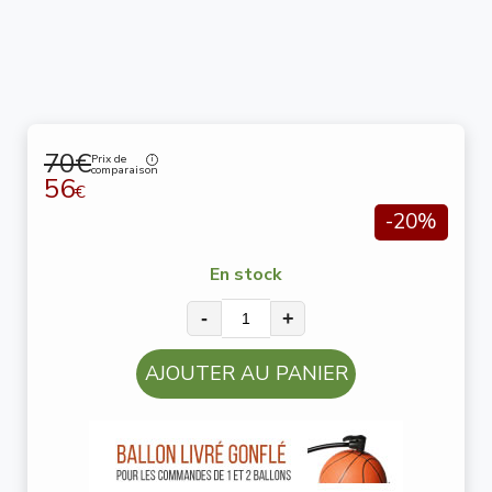
70€
Prix de
comparaison
56
€
-20%
En stock
-
+
AJOUTER AU PANIER