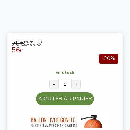
70€
Prix de
comparaison
56
€
-20%
En stock
-
+
AJOUTER AU PANIER