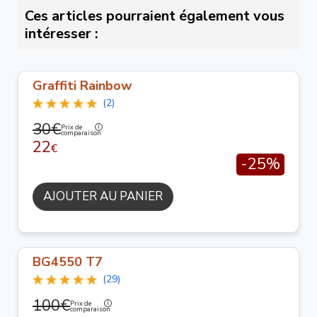
Ces articles pourraient également vous
intéresser :
Graffiti Rainbow
(2)
30€
Prix de
comparaison
22
€
-25%
AJOUTER AU PANIER
BG4550 T7
(29)
100€
Prix de
comparaison