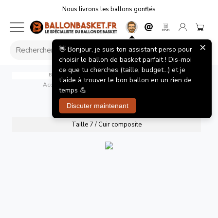
Nous livrons les ballons gonflés
×
👋 Bonjour, je suis ton assistant perso pour
choisir le ballon de basket parfait ! Dis-moi
ce que tu cherches (taille, budget...) et je
Ballon de Basket Spalding LNB TF500 Excel Taille 7
t'aide à trouver le bon ballon en un rien de
Accueil
/
Ballons de basket
/
LNB TF500 Excel T7
temps 💪
LNB TF500 Excel T7
Discuter maintenant
Taille 7 / Cuir composite