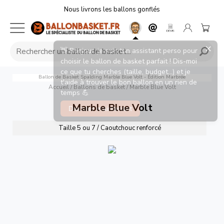
Nous livrons les ballons gonflés
×
👋 Bonjour, je suis ton assistant perso pour
choisir le ballon de basket parfait ! Dis-moi
ce que tu cherches (taille, budget...) et je
Ballon de Basket Spalding Marble Blue Volt - Édition Marbrée
t'aide à trouver le bon ballon en un rien de
Accueil
/
Ballons de basket
/
Marble Blue Volt
temps 💪
Marble Blue Volt
Discuter maintenant
Taille 5 ou 7 / Caoutchouc renforcé