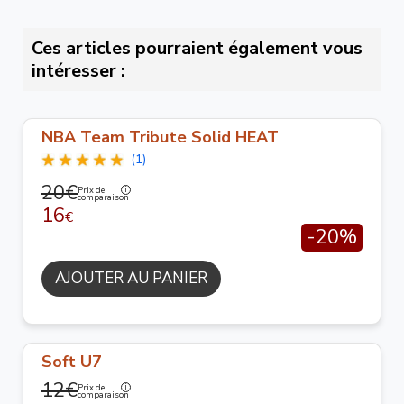
Ces articles pourraient également vous
intéresser :
NBA Team Tribute Solid HEAT
(1)
20€
Prix de
comparaison
16
€
-20%
AJOUTER AU PANIER
Soft U7
12€
Prix de
comparaison