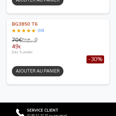
AJOUTER AU PANIER
BG3850 T6
(10)
70€
Prix de
comparaison
49
€
Dès 5 unités
-30%
AJOUTER AU PANIER
SERVICE CLIENT
02 85 52 37 37 ou par email