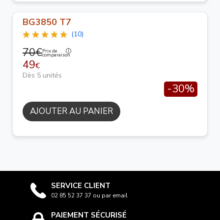
BG3850 T7
(10)
70€
Prix de
comparaison
49
€
Dès 5 unités
-30%
AJOUTER AU PANIER
SERVICE CLIENT
02 85 52 37 37 ou par email
PAIEMENT SÉCURISÉ