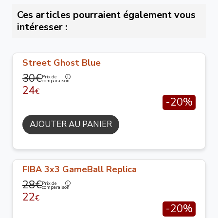
Ces articles pourraient également vous
intéresser :
Street Ghost Blue
30€
Prix de
comparaison
24
€
-20%
AJOUTER AU PANIER
FIBA 3x3 GameBall Replica
28€
Prix de
comparaison
22
€
-20%