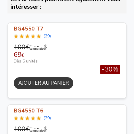
intéresser :
BG4550 T7
(29)
100€
Prix de
comparaison
69
€
Dès 5 unités
-30%
AJOUTER AU PANIER
BG4550 T6
(29)
100€
Prix de
comparaison