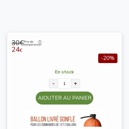
30€
Prix de
comparaison
24
€
-20%
En stock
-
+
AJOUTER AU PANIER