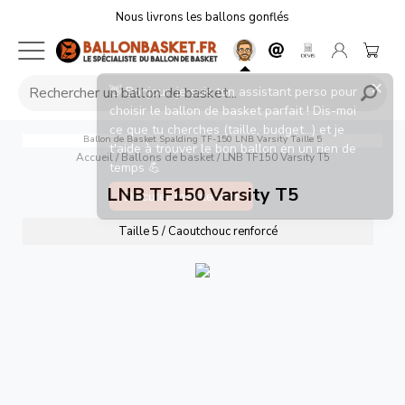
Nous livrons les ballons gonflés
×
👋 Bonjour, je suis ton assistant perso pour
choisir le ballon de basket parfait ! Dis-moi
ce que tu cherches (taille, budget...) et je
Ballon de Basket Spalding TF-150 LNB Varsity Taille 5
t'aide à trouver le bon ballon en un rien de
Accueil
/
Ballons de basket
/
LNB TF150 Varsity T5
temps 💪
LNB TF150 Varsity T5
Discuter maintenant
Taille 5 / Caoutchouc renforcé