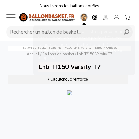
Nous livrons les ballons gonflés
×
👋 Bonjour, je suis ton assistant perso pour
choisir le ballon de basket parfait ! Dis-moi
ce que tu cherches (taille, budget...) et je
Ballon de Basket Spalding TF150 LNB Varsity - Taille 7 Officiel
t'aide à trouver le bon ballon en un rien de
Accueil
/
Ballons de basket
/
Lnb Tf150 Varsity T7
temps 💪
Lnb Tf150 Varsity T7
Discuter maintenant
/ Caoutchouc renforcé