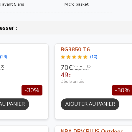
s avant 5 ans
Micro basket
esser :
BG3850 T6
(29)
(10)
70€
Prix de
son
comparaison
49
€
Dès 5 unités
-30%
-30%
AU PANIER
AJOUTER AU PANIER
NBA DRV PLUS Outdoor