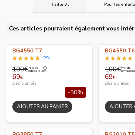
Taille 3 :
Pour les enfant
Ces articles pourraient également vous intér
BG4550 T7
BG4550 T6
(29)
100€
100€
Prix de
Prix de
comparaison
comparai
69
69
€
€
Dès 5 unités
Dès 5 unités
-30%
AJOUTER AU PANIER
AJOUTER 
BG3850 T7
BG2010 T5