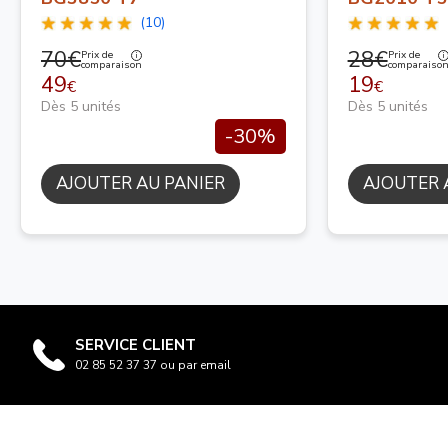
(10)
70€
28€
Prix de
Prix de
comparaison
comparaiso
49
19
€
€
Dès 5 unités
Dès 5 unités
-30%
AJOUTER AU PANIER
AJOUTER 
SERVICE CLIENT
02 85 52 37 37 ou par email