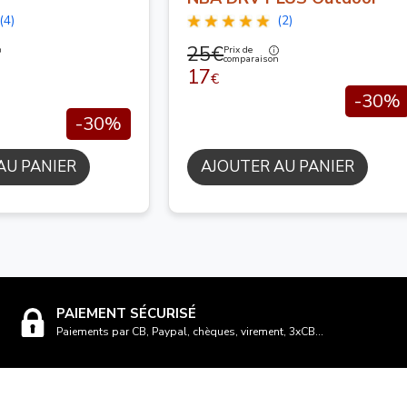
(4)
(2)
25€
Prix de
n
comparaison
17
€
-30%
-30%
AU PANIER
AJOUTER AU PANIER
PAIEMENT SÉCURISÉ
Paiements par CB, Paypal, chèques, virement, 3xCB...