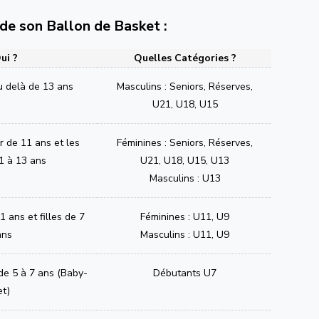
e de son Ballon de Basket :
ui ?
Quelles Catégories ?
u delà de 13 ans
Masculins : Seniors, Réserves,
U21, U18, U15
ir de 11 ans et les
Féminines : Seniors, Réserves,
1 à 13 ans
U21, U18, U15, U13
Masculins : U13
 ans et filles de 7
Féminines : U11, U9
ans
Masculins : U11, U9
 de 5 à 7 ans (Baby-
Débutants U7
et)