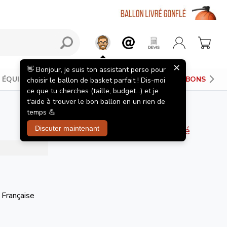
×
👋 Bonjour, je suis ton assistant perso pour
ÉQUIPEMENTS JOUEUR
PANIERS DE BASKET
BONS PLAN
choisir le ballon de basket parfait ! Dis-moi
ce que tu cherches (taille, budget...) et je
t'aide à trouver le bon ballon en un rien de
temps 💪
Ce produit est épuisé
Discuter maintenant
 Française