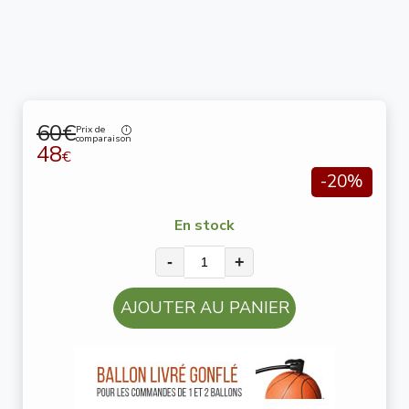
60€
Prix de
comparaison
48
€
-20%
En stock
-
+
AJOUTER AU PANIER