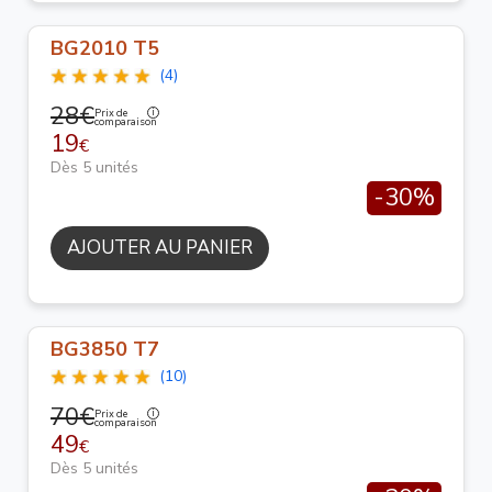
BG2010 T5
(4)
28€
Prix de
comparaison
19
€
Dès 5 unités
-30%
AJOUTER AU PANIER
BG3850 T7
(10)
70€
Prix de
comparaison
49
€
Dès 5 unités