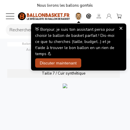
Nous livrons les ballons gonflés
×
👋 Bonjour, je suis ton assistant perso pour
choisir le ballon de basket parfait ! Dis-moi
ce que tu cherches (taille, budget...) et je
Ballon de Basket Spalding TF250 React - Officiel LNB Taille 7
t'aide à trouver le bon ballon en un rien de
Accueil
/
Ballons de basket
/
Lnb Tf250 React T7
temps 💪
Lnb Tf250 React T7
Discuter maintenant
Taille 7 / Cuir synthétique