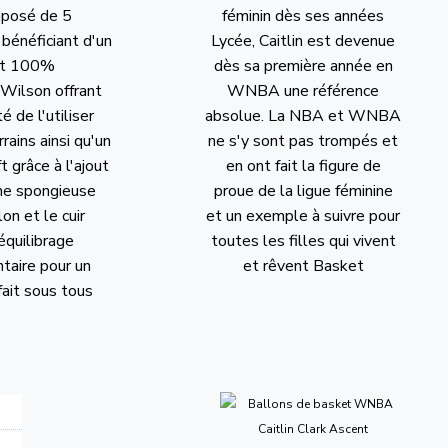
mposé de 5
féminin dès ses années
bénéficiant d'un
Lycée, Caitlin est devenue
nt 100%
dès sa première année en
Wilson offrant
WNBA une référence
té de l'utiliser
absolue. La NBA et WNBA
rrains ainsi qu'un
ne s'y sont pas trompés et
t grâce à l'ajout
en ont fait la figure de
he spongieuse
proue de la ligue féminine
lon et le cuir
et un exemple à suivre pour
 équilibrage
toutes les filles qui vivent
aire pour un
et rêvent Basket
fait sous tous