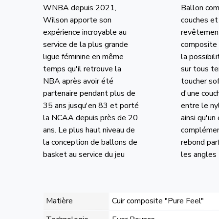
WNBA depuis 2021,
Ballon co
Wilson apporte son
couches et 
expérience incroyable au
revêteme
service de la plus grande
composite 
ligue féminine en même
la possibili
temps qu'il retrouve la
sur tous te
NBA après avoir été
toucher sof
partenaire pendant plus de
d'une couc
35 ans jusqu'en 83 et porté
entre le ny
la NCAA depuis près de 20
ainsi qu'un
ans. Le plus haut niveau de
complément
la conception de ballons de
rebond par
basket au service du jeu
les angles
Matière
Cuir composite "Pure Feel"