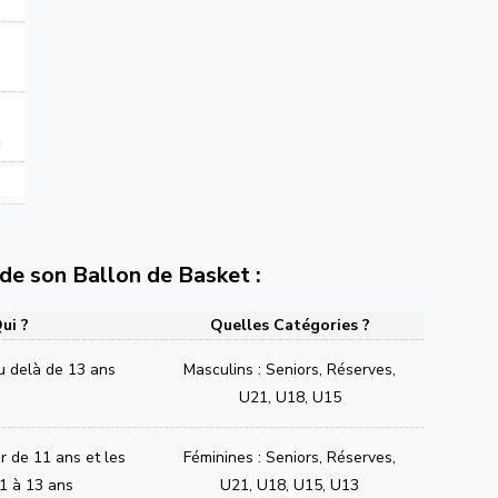
n
e de son Ballon de Basket :
ui ?
Quelles Catégories ?
u delà de 13 ans
Masculins : Seniors, Réserves,
U21, U18, U15
ir de 11 ans et les
Féminines : Seniors, Réserves,
1 à 13 ans
U21, U18, U15, U13