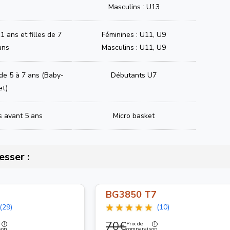
Masculins : U13
1 ans et filles de 7
Féminines : U11, U9
ans
Masculins : U11, U9
 de 5 à 7 ans (Baby-
Débutants U7
et)
s avant 5 ans
Micro basket
esser :
BG3850 T7
(29)
(10)
70€
Prix de
son
comparaison