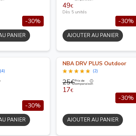
49
€
Dès 5 unités
-30%
-30%
AU PANIER
AJOUTER AU PANIER
NBA DRV PLUS Outdoor
(4)
(2)
25€
Prix de
n
comparaison
17
€
-30%
-30%
AU PANIER
AJOUTER AU PANIER