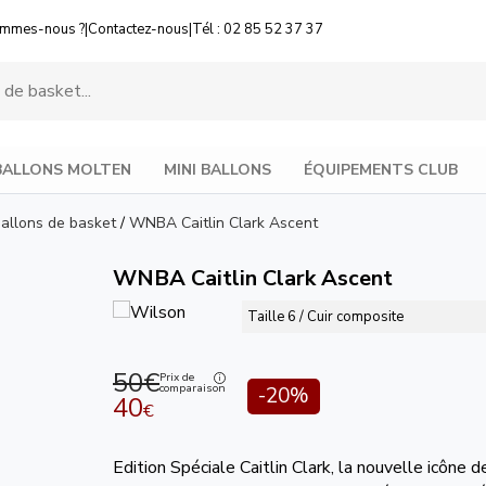
ommes-nous ?
|
Contactez-nous
|
Tél : 02 85 52 37 37
BALLONS MOLTEN
MINI BALLONS
ÉQUIPEMENTS CLUB
allons de basket
/
WNBA Caitlin Clark Ascent
WNBA Caitlin Clark Ascent
Taille 6 / Cuir composite
50€
Prix de
comparaison
-20%
40
€
Edition Spéciale Caitlin Clark, la nouvelle icôn