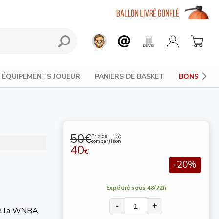
ÉQUIPEMENTS JOUEUR
PANIERS DE BASKET
BONS PLAN
50€
Prix de
comparaison
40
€
-20%
Expédié sous 48/72h
-
+
e de la WNBA