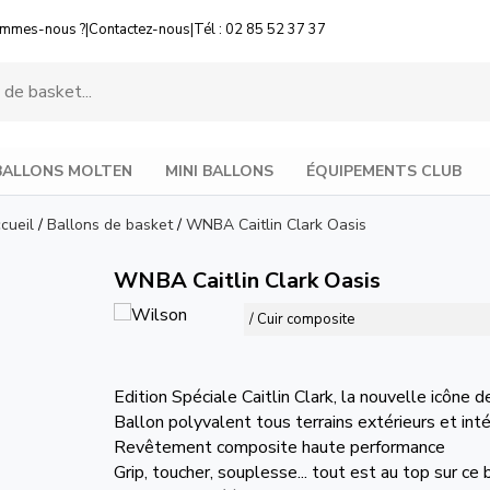
ommes-nous ?
|
Contactez-nous
|
Tél : 02 85 52 37 37
BALLONS MOLTEN
MINI BALLONS
ÉQUIPEMENTS CLUB
cueil
/
Ballons de basket
/
WNBA Caitlin Clark Oasis
WNBA Caitlin Clark Oasis
/ Cuir composite
Edition Spéciale Caitlin Clark, la nouvelle icôn
Ballon polyvalent tous terrains extérieurs et inté
Revêtement composite haute performance
Grip, toucher, souplesse... tout est au top sur ce 