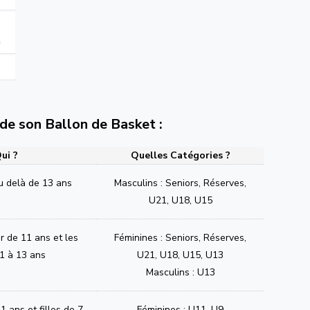
n
e de son Ballon de Basket :
ui ?
Quelles Catégories ?
u delà de 13 ans
Masculins : Seniors, Réserves,
U21, U18, U15
ir de 11 ans et les
Féminines : Seniors, Réserves,
1 à 13 ans
U21, U18, U15, U13
Masculins : U13
1 ans et filles de 7
Féminines : U11, U9