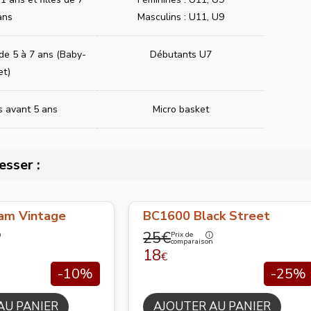
ans
Masculins : U11, U9
 de 5 à 7 ans (Baby-
Débutants U7
et)
s avant 5 ans
Micro basket
esser :
am Vintage
BC1600 Black Street
25€
Prix de
n
comparaison
18
€
-10%
-25%
AU PANIER
AJOUTER AU PANIER