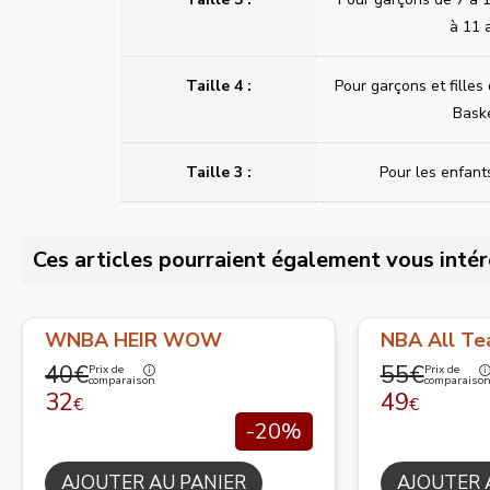
à 11 
Taille 4 :
Pour garçons et filles
Bask
Taille 3 :
Pour les enfant
Ces articles pourraient également vous intér
WNBA HEIR WOW
NBA All Te
40€
55€
Prix de
Prix de
comparaison
comparaiso
32
49
€
€
-20%
AJOUTER AU PANIER
AJOUTER 