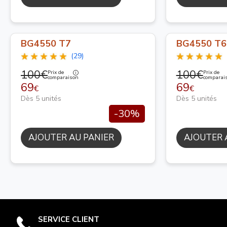
BG4550 T7
BG4550 T6
(29)
100€
100€
Prix de
Prix de
comparaison
comparai
69
69
€
€
Dès 5 unités
Dès 5 unités
-30%
AJOUTER AU PANIER
AJOUTER 
SERVICE CLIENT