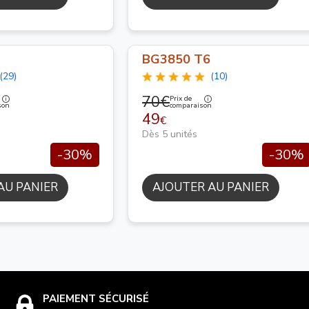
BG3850 T6
(29)
(10)
70€
Prix de
son
comparaison
49
€
Dès 5 unités
-30%
-30%
AU PANIER
AJOUTER AU PANIER
PAIEMENT SÉCURISÉ