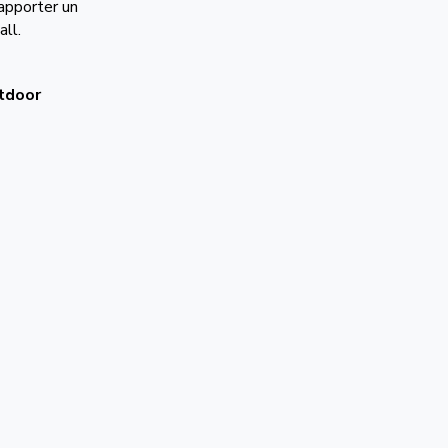
 apporter un
ll.
tdoor