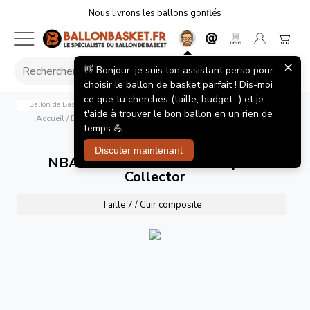
Nous livrons les ballons gonflés
×
👋 Bonjour, je suis ton assistant perso pour
choisir le ballon de basket parfait ! Dis-moi
ce que tu cherches (taille, budget...) et je
Ballon de Basket Wilson NBA All Star Game 2026 - Replica Officiel Collector
t'aide à trouver le bon ballon en un rien de
Accueil
/
Ballons de basket
/
NBA All Star Game 2026 Replica
temps 💪
Collector
Discuter maintenant
NBA All Star Game 2026 Replica
Collector
Taille 7 / Cuir composite