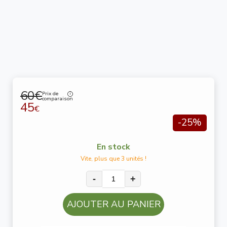
60€
Prix de
comparaison
45
€
-25%
En stock
Vite, plus que 3 unités !
-
+
AJOUTER AU PANIER