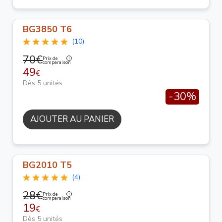
BG3850 T6
(10)
70€
Prix de
comparaison
49
€
Dès 5 unités
-30%
AJOUTER AU PANIER
BG2010 T5
(4)
28€
Prix de
comparaison
19
€
Dès 5 unités