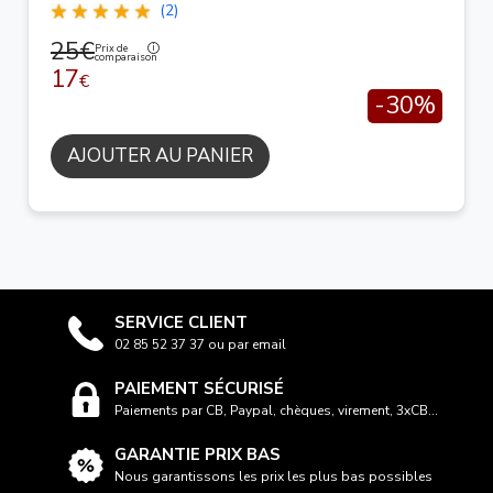
(2)
25€
Prix de
comparaison
17
€
-30%
AJOUTER AU PANIER
SERVICE CLIENT
02 85 52 37 37 ou par email
PAIEMENT SÉCURISÉ
Paiements par CB, Paypal, chèques, virement, 3xCB...
GARANTIE PRIX BAS
Nous garantissons les prix les plus bas possibles