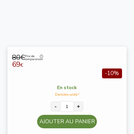
80€
Prix de
comparaison
69
€
-10%
En stock
Dernière unité !
-
+
AJOUTER AU PANIER