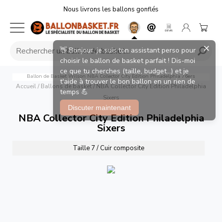
Nous livrons les ballons gonflés
×
👋 Bonjour, je suis ton assistant perso pour
choisir le ballon de basket parfait ! Dis-moi
ce que tu cherches (taille, budget...) et je
Ballon de Basket Wilson NBA Collector City Edition Philadelphia 76ers
t'aide à trouver le bon ballon en un rien de
Accueil
/
Ballons de basket
/
NBA Collector City Edition Philadelphia
temps 💪
Sixers
Discuter maintenant
NBA Collector City Edition Philadelphia
Sixers
Taille 7 / Cuir composite