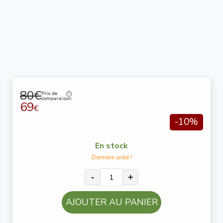
80€
Prix de
comparaison
69
€
-10%
En stock
Dernière unité !
-
+
AJOUTER AU PANIER