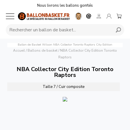
Nous livrons les ballons gonflés
×
👋 Bonjour, je suis ton assistant perso pour
choisir le ballon de basket parfait ! Dis-moi
ce que tu cherches (taille, budget...) et je
Ballon de Basket Wilson NBA Collector Toronto Raptors City Edition
t'aide à trouver le bon ballon en un rien de
Accueil
/
Ballons de basket
/
NBA Collector City Edition Toronto
temps 💪
Raptors
Discuter maintenant
NBA Collector City Edition Toronto
Raptors
Taille 7 / Cuir composite