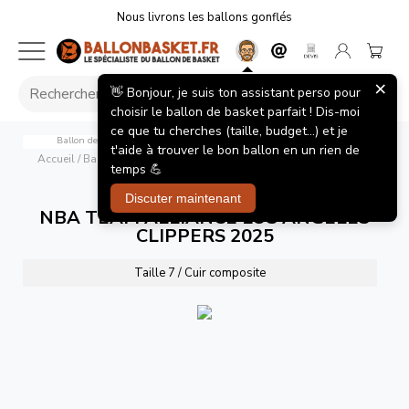
Nous livrons les ballons gonflés
×
👋 Bonjour, je suis ton assistant perso pour
choisir le ballon de basket parfait ! Dis-moi
ce que tu cherches (taille, budget...) et je
Ballon de Basket Wilson NBA Los Angeles Clippers Indoor/Outdoor
t'aide à trouver le bon ballon en un rien de
Accueil
/
Ballons de basket
/
NBA TEAM ALLIANCE LOS ANGELES
temps 💪
CLIPPERS 2025
Discuter maintenant
NBA TEAM ALLIANCE LOS ANGELES
CLIPPERS 2025
Taille 7 / Cuir composite