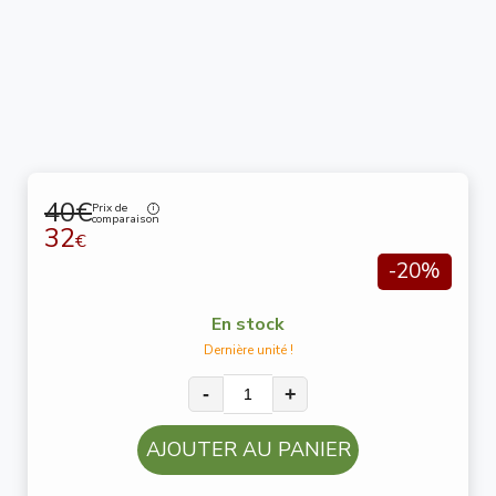
40€
Prix de
comparaison
32
€
-20%
En stock
Dernière unité !
-
+
AJOUTER AU PANIER