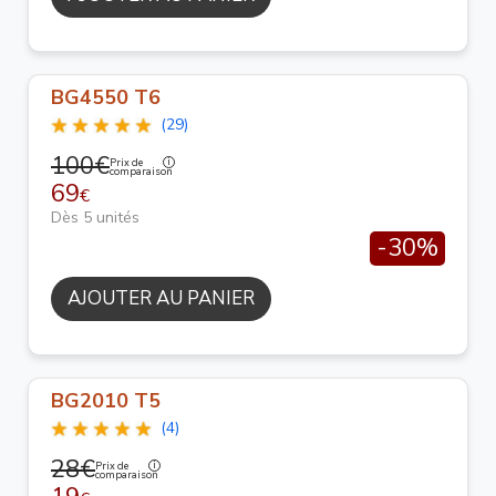
BG4550 T6
(29)
100€
Prix de
comparaison
69
€
Dès 5 unités
-30%
AJOUTER AU PANIER
BG2010 T5
(4)
28€
Prix de
comparaison