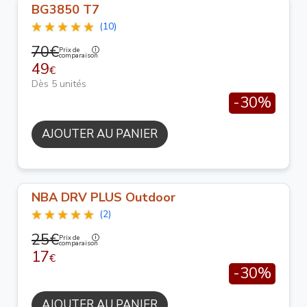
BG3850 T7
(10)
70€
Prix de
comparaison
49
€
Dès 5 unités
-30%
AJOUTER AU PANIER
NBA DRV PLUS Outdoor
(2)
25€
Prix de
comparaison
17
€
-30%
AJOUTER AU PANIER