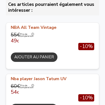
Ces articles pourraient également vous
intéresser :
NBA All Team Vintage
55€
Prix de
comparaison
49
€
-10%
AJOUTER AU PANIER
Nba player Jason Tatum UV
60€
Prix de
comparaison
54
€
-10%