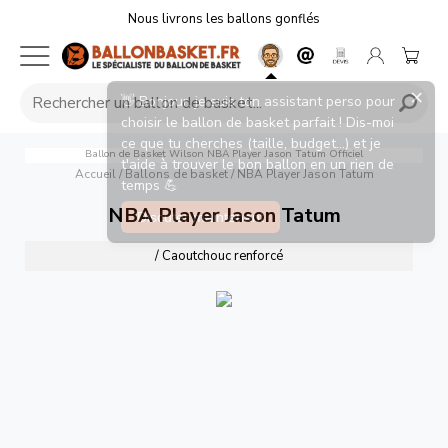
Nous livrons les ballons gonflés
×
👋 Bonjour, je suis ton assistant perso pour
choisir le ballon de basket parfait ! Dis-moi
ce que tu cherches (taille, budget...) et je
Ballon de Basket Wilson NBA Player Jason Tatum Officiel
t'aide à trouver le bon ballon en un rien de
Accueil
/
Ballons de basket
/
NBA Player Jason Tatum
temps 💪
NBA Player Jason Tatum
Discuter maintenant
/ Caoutchouc renforcé