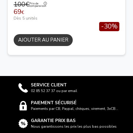
100€
Prix de
comparaison
69
€
Dès 5 unités
-30%
AJOUTER AU PANIER
SERVICE CLIENT
02 85 52 37 37 ou par email
PAIEMENT SÉCURISÉ
Paiements par CB, Paypal, chèques, virement, 3xCB...
GARANTIE PRIX BAS
Nous garantissons les prix les plus bas possibles