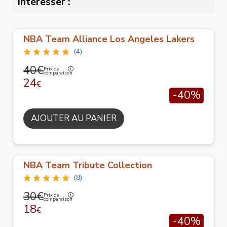
intéresser :
NBA Team Alliance Los Angeles Lakers
(4)
40€
Prix de
comparaison
24
€
-40%
AJOUTER AU PANIER
NBA Team Tribute Collection
(8)
30€
Prix de
comparaison
18
€
-40%