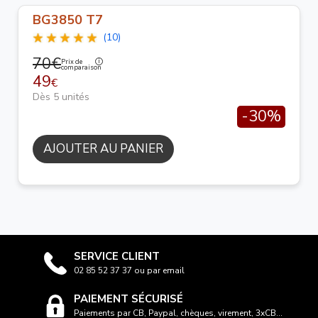
BG3850 T7
(10)
70€
Prix de
comparaison
49
€
Dès 5 unités
-30%
AJOUTER AU PANIER
SERVICE CLIENT
02 85 52 37 37 ou par email
PAIEMENT SÉCURISÉ
Paiements par CB, Paypal, chèques, virement, 3xCB...