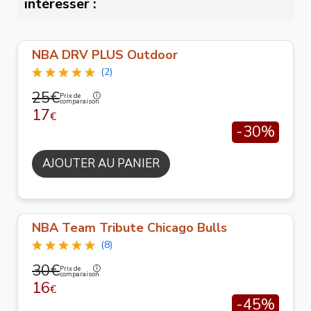
intéresser :
NBA DRV PLUS Outdoor
(2)
25€
Prix de
comparaison
17
€
-30%
AJOUTER AU PANIER
NBA Team Tribute Chicago Bulls
(8)
30€
Prix de
comparaison
16
€
-45%