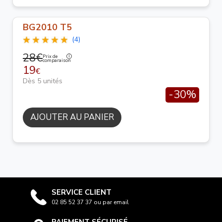
BG2010 T5
(4)
28€
Prix de
comparaison
19
€
Dès 5 unités
-30%
AJOUTER AU PANIER
SERVICE CLIENT
02 85 52 37 37 ou par email