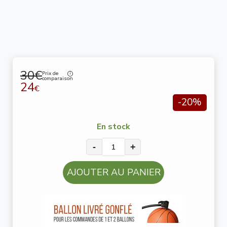
30€
Prix de
comparaison
24
€
-20%
En stock
-
+
AJOUTER AU PANIER