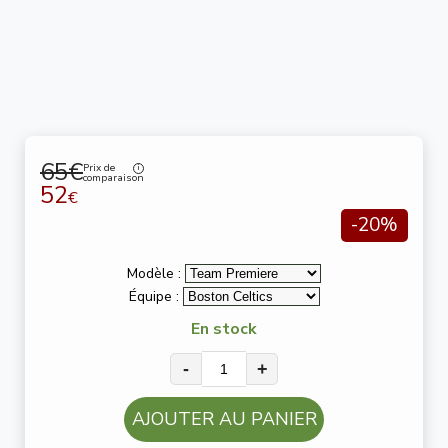
65€
Prix de
comparaison
52
€
-20%
Modèle :
Équipe :
En stock
-
+
AJOUTER AU PANIER