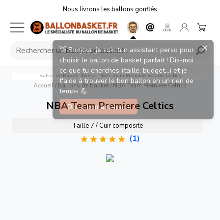
Nous livrons les ballons gonflés
×
👋 Bonjour, je suis ton assistant perso pour
choisir le ballon de basket parfait ! Dis-moi
ce que tu cherches (taille, budget...) et je
Ballon de Basket Wilson NBA Team Premiere Boston Celtics
t'aide à trouver le bon ballon en un rien de
Accueil
/
Ballons de basket
/
NBA Team Premiere Celtics
temps 💪
NBA Team Premiere Celtics
Discuter maintenant
Taille 7 / Cuir composite
(1)