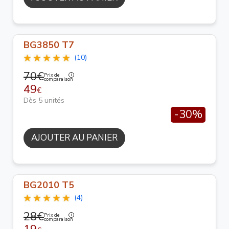
BG3850 T7
(10)
70€
Prix de
comparaison
49
€
Dès 5 unités
-30%
AJOUTER AU PANIER
BG2010 T5
(4)
28€
Prix de
comparaison