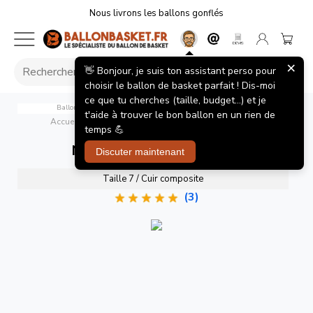
Nous livrons les ballons gonflés
×
👋 Bonjour, je suis ton assistant perso pour
choisir le ballon de basket parfait ! Dis-moi
ce que tu cherches (taille, budget...) et je
Ballon de Basket Wilson NBA Team Premiere Chicago Bulls
t'aide à trouver le bon ballon en un rien de
Accueil
/
Ballons de basket
/
NBA Team Premiere Bulls
temps 💪
NBA Team Premiere Bulls
Discuter maintenant
Taille 7 / Cuir composite
(3)