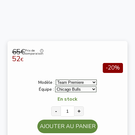
65€
Prix de
comparaison
52
€
-20%
Modèle :
Équipe :
En stock
-
+
AJOUTER AU PANIER