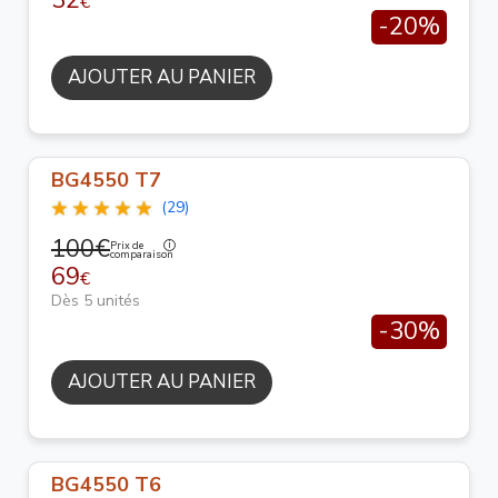
32
€
-20%
AJOUTER AU PANIER
BG4550 T7
(29)
100€
Prix de
comparaison
69
€
Dès 5 unités
-30%
AJOUTER AU PANIER
BG4550 T6