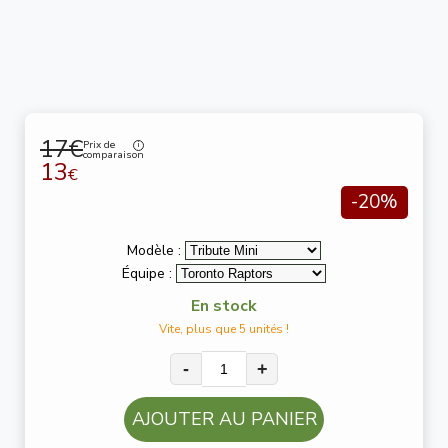
17€
Prix de
comparaison
13
€
-20%
Modèle :
Équipe :
En stock
Vite, plus que 5 unités !
-
+
AJOUTER AU PANIER