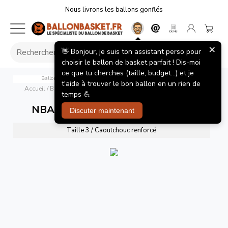
Nous livrons les ballons gonflés
×
👋 Bonjour, je suis ton assistant perso pour
choisir le ballon de basket parfait ! Dis-moi
ce que tu cherches (taille, budget...) et je
Ballon de Basket Wilson NBA Tribute Mini Toronto Raptors
t'aide à trouver le bon ballon en un rien de
Accueil
/
Ballons de basket
/
NBA Tribute Mini Toronto Raptors
temps 💪
NBA Tribute Mini Toronto Raptors
Discuter maintenant
Taille 3 / Caoutchouc renforcé