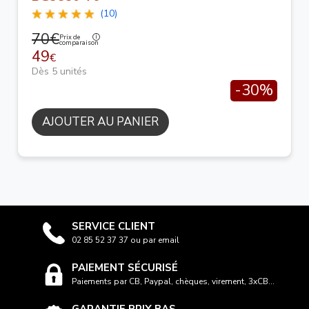
(10)
70€
Prix de
comparaison
49
€
Dès 5 unités
-30%
AJOUTER AU PANIER
SERVICE CLIENT
02 85 52 37 37 ou par email
PAIEMENT SÉCURISÉ
Paiements par CB, Paypal, chèques, virement, 3xCB...