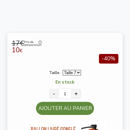
17€
Prix de
comparaison
10
€
-40%
Taille :
En stock
-
+
AJOUTER AU PANIER