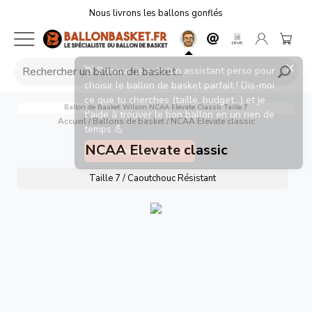
Nous livrons les ballons gonflés
×
👋 Bonjour, je suis ton assistant perso pour
choisir le ballon de basket parfait ! Dis-moi
ce que tu cherches (taille, budget...) et je
Ballon de Basket Wilson NCAA Elevate Classic Taille 7
t'aide à trouver le bon ballon en un rien de
Accueil
/
Ballons de basket
/
NCAA Elevate classic
temps 💪
NCAA Elevate classic
Discuter maintenant
Taille 7 / Caoutchouc Résistant