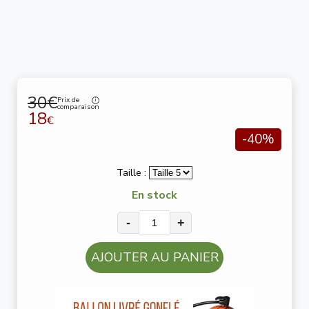
30€
Prix de
comparaison
18
€
-40%
Taille :
En stock
-
+
AJOUTER AU PANIER