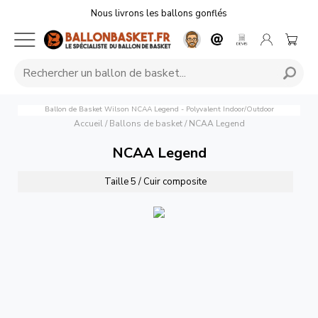
Nous livrons les ballons gonflés
×
👋 Bonjour, je suis ton assistant perso pour
choisir le ballon de basket parfait ! Dis-moi
ce que tu cherches (taille, budget...) et je
Ballon de Basket Wilson NCAA Legend - Polyvalent Indoor/Outdoor
t'aide à trouver le bon ballon en un rien de
Accueil
/
Ballons de basket
/
NCAA Legend
temps 💪
NCAA Legend
Discuter maintenant
Taille 5 / Cuir composite