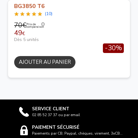
BG3850 T6
(10)
70€
Prix de
comparaison
49
€
Dès 5 unités
-30%
AJOUTER AU PANIER
SERVICE CLIENT
02 85 52 37 37 ou par email
PAIEMENT SÉCURISÉ
Paiements par CB, Paypal, chèques, virement, 3xCB...