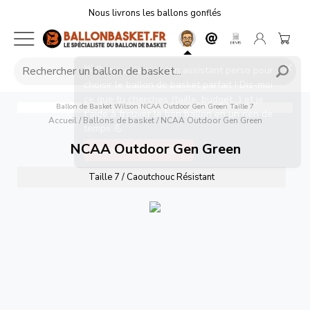
Nous livrons les ballons gonflés
×
👋 Bonjour, je suis ton assistant perso pour
choisir le ballon de basket parfait ! Dis-moi
ce que tu cherches (taille, budget...) et je
Ballon de Basket Wilson NCAA Outdoor Gen Green Taille 7
t'aide à trouver le bon ballon en un rien de
Accueil
/
Ballons de basket
/
NCAA Outdoor Gen Green
temps 💪
NCAA Outdoor Gen Green
Discuter maintenant
Taille 7 / Caoutchouc Résistant