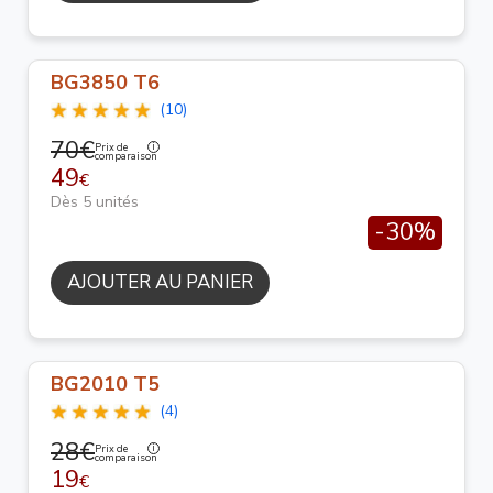
BG3850 T6
(10)
70€
Prix de
comparaison
49
€
Dès 5 unités
-30%
AJOUTER AU PANIER
BG2010 T5
(4)
28€
Prix de
comparaison
19
€