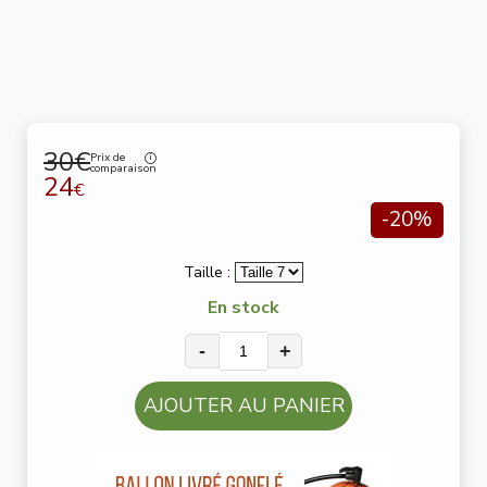
30€
Prix de
comparaison
24
€
-20%
Taille :
En stock
-
+
AJOUTER AU PANIER