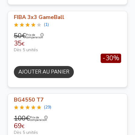
FIBA 3x3 GameBall
(1)
50€
Prix de
comparaison
35
€
Dès 5 unités
-30%
AJOUTER AU PANIER
BG4550 T7
(29)
100€
Prix de
comparaison
69
€
Dès 5 unités