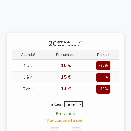
20€
Prix de
comparaison
Quantité
Prix unitaire
Remise
16 €
1 à 2
-20%
15 €
3 à 4
-25%
14 €
5 et +
-30%
Tailles :
En stock
Vite, plus que 4 unités !