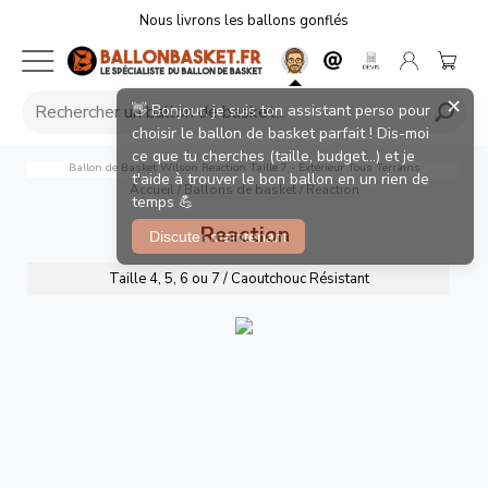
Nous livrons les ballons gonflés
×
👋 Bonjour, je suis ton assistant perso pour
choisir le ballon de basket parfait ! Dis-moi
ce que tu cherches (taille, budget...) et je
Ballon de Basket Wilson Reaction Taille 7 - Extérieur Tous Terrains
t'aide à trouver le bon ballon en un rien de
Accueil
/
Ballons de basket
/
Reaction
temps 💪
Reaction
Discuter maintenant
Taille 4, 5, 6 ou 7 / Caoutchouc Résistant