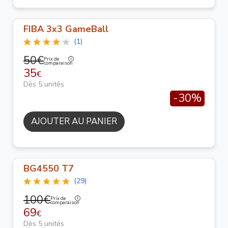
FIBA 3x3 GameBall
(1)
50€
Prix de
comparaison
35
€
Dès 5 unités
-30%
AJOUTER AU PANIER
BG4550 T7
(29)
100€
Prix de
comparaison
69
€
Dès 5 unités