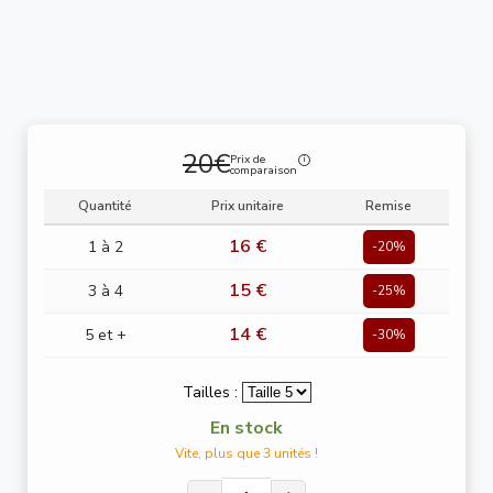
20€
Prix de
comparaison
Quantité
Prix unitaire
Remise
16 €
1 à 2
-20%
15 €
3 à 4
-25%
14 €
5 et +
-30%
Tailles :
En stock
Vite, plus que 3 unités !