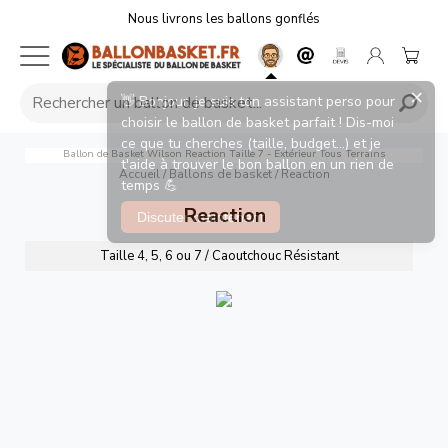
Nous livrons les ballons gonflés
×
👋 Bonjour, je suis ton assistant perso pour
choisir le ballon de basket parfait ! Dis-moi
ce que tu cherches (taille, budget...) et je
Ballon de Basket Wilson Reaction Taille 7 - Extérieur Tous Terrains
t'aide à trouver le bon ballon en un rien de
Accueil
/
Ballons de basket
/
Reaction
temps 💪
Reaction
Discuter maintenant
Taille 4, 5, 6 ou 7 / Caoutchouc Résistant