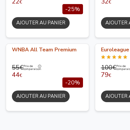
22
32
€
€
-25%
AJOUTER AU PANIER
AJOUTER 
WNBA All Team Premium
Euroleague 
55€
100€
Prix de
Prix de
comparaison
comparai
44
79
€
€
-20%
AJOUTER AU PANIER
AJOUTER 