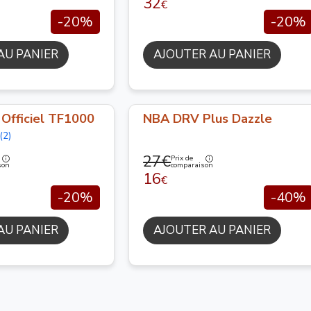
32
€
-20%
-20%
AU PANIER
AJOUTER AU PANIER
Officiel TF1000
NBA DRV Plus Dazzle
(2)
27€
Prix de
son
comparaison
16
€
-20%
-40%
AU PANIER
AJOUTER AU PANIER