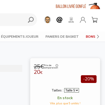
×
👋 Bonjour, je suis ton assistant perso pour
ÉQUIPEMENTS JOUEUR
PANIERS DE BASKET
BONS PLAN
choisir le ballon de basket parfait ! Dis-moi
ce que tu cherches (taille, budget...) et je
t'aide à trouver le bon ballon en un rien de
temps 💪
Discuter maintenant
25€
Prix de
comparaison
20
€
-20%
Tailles :
En stock
Vite, plus que 5 unités !