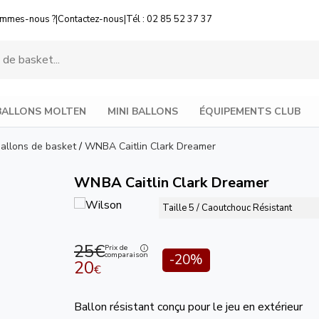
ommes-nous ?
|
Contactez-nous
|
Tél : 02 85 52 37 37
BALLONS MOLTEN
MINI BALLONS
ÉQUIPEMENTS CLUB
allons de basket
/
WNBA Caitlin Clark Dreamer
WNBA Caitlin Clark Dreamer
Taille 5 / Caoutchouc Résistant
25€
Prix de
comparaison
-20%
20
€
Ballon résistant conçu pour le jeu en extérieur