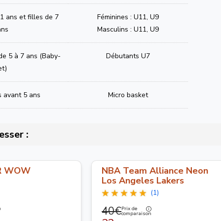
 ans et filles de 7
Féminines : U11, U9
ans
Masculins : U11, U9
 de 5 à 7 ans (Baby-
Débutants U7
et)
s avant 5 ans
Micro basket
esser :
R WOW
NBA Team Alliance Neon
Los Angeles Lakers
(1)
40€
Prix de
n
comparaison