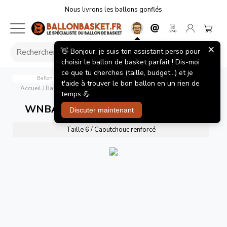
Nous livrons les ballons gonflés
×
👋 Bonjour, je suis ton assistant perso pour
choisir le ballon de basket parfait ! Dis-moi
ce que tu cherches (taille, budget...) et je
Ballon de Basket WNBA Wilson Team Tribute Connecticut Sun
t'aide à trouver le bon ballon en un rien de
Accueil
/
Ballons de basket
/
WNBA Team Tribute Connecticut Sun
temps 💪
WNBA Team Tribute Connecticut Sun
Discuter maintenant
Taille 6 / Caoutchouc renforcé