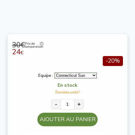
30€
Prix de
comparaison
24
€
-20%
Equipe :
En stock
Dernière unité !
-
+
AJOUTER AU PANIER