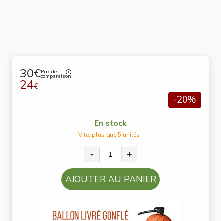
30€
Prix de
comparaison
24
€
-20%
En stock
Vite, plus que 5 unités !
-
+
AJOUTER AU PANIER