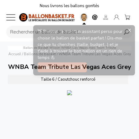
Nous livrons les ballons gonflés
×
👋 Bonjour, je suis ton assistant perso pour
choisir le ballon de basket parfait ! Dis-moi
ce que tu cherches (taille, budget...) et je
Ballon de Basket Wilson WNBA Las Vegas Aces Team Tribute
t'aide à trouver le bon ballon en un rien de
Accueil
/
Ballons de basket
/
WNBA Team Tribute Las Vegas Aces Grey
temps 💪
WNBA Team Tribute Las Vegas Aces Grey
Discuter maintenant
Taille 6 / Caoutchouc renforcé