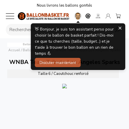
Nous livrons les ballons gonflés
×
👋 Bonjour, je suis ton assistant perso pour
choisir le ballon de basket parfait ! Dis-moi
ce que tu cherches (taille, budget...) et je
Ballon de Basket Wilson WNBA Los Angeles Sparks Officiel
t'aide à trouver le bon ballon en un rien de
Accueil
/
Ballons de basket
/
WNBA Team Tribute Los Angeles Sparks
temps 💪
WNBA Team Tribute Los Angeles Sparks
Discuter maintenant
Taille 6 / Caoutchouc renforcé