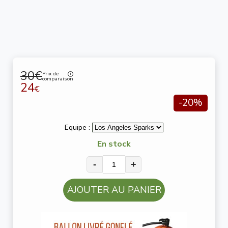
30€
Prix de
comparaison
24
€
-20%
Equipe :
En stock
-
+
AJOUTER AU PANIER