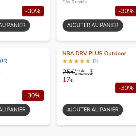
Dès 5 unités
-30%
-30%
AU PANIER
AJOUTER AU PANIER
NBA DRV PLUS Outdoor
(10)
(2)
25€
Prix de
n
comparaison
17
€
-30%
-30%
AU PANIER
AJOUTER AU PANIER