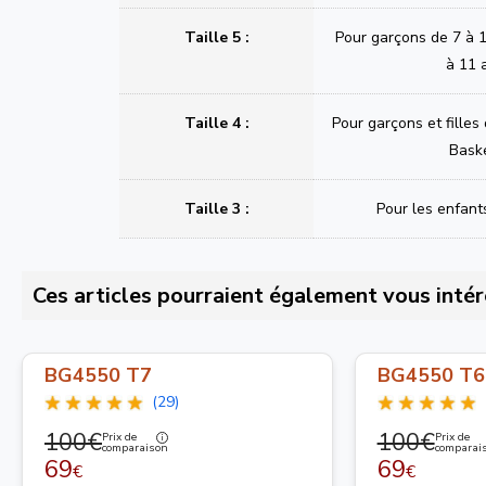
Taille 5 :
Pour garçons de 7 à 1
à 11 
Taille 4 :
Pour garçons et filles
Bask
Taille 3 :
Pour les enfant
Ces articles pourraient également vous intér
BG4550 T7
BG4550 T6
(29)
100€
100€
Prix de
Prix de
comparaison
comparai
69
69
€
€