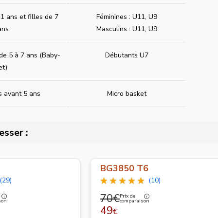
1 ans et filles de 7
Féminines : U11, U9
ans
Masculins : U11, U9
 de 5 à 7 ans (Baby-
Débutants U7
et)
s avant 5 ans
Micro basket
esser :
BG3850 T6
(29)
(10)
70€
Prix de
son
comparaison
49
€