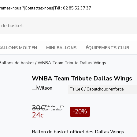
ommes-nous ?
|
Contactez-nous
|
Tél : 02 85 52 37 37
BALLONS MOLTEN
MINI BALLONS
ÉQUIPEMENTS CLUB
Ballons de basket
/
WNBA Team Tribute Dallas Wings
WNBA Team Tribute Dallas Wings
Taille 6 / Caoutchouc renforcé
30€
Prix de
comparaison
-20%
24
€
Ballon de basket officiel des Dallas Wings