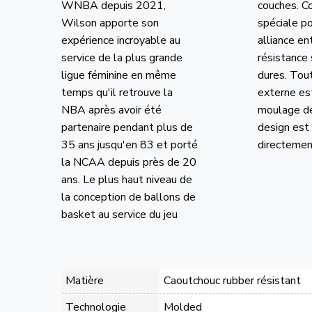
WNBA depuis 2021,
couches. C
Wilson apporte son
spéciale po
expérience incroyable au
alliance en
service de la plus grande
résistance 
ligue féminine en même
dures. Tout
temps qu'il retrouve la
externe es
NBA après avoir été
moulage de
partenaire pendant plus de
design est
35 ans jusqu'en 83 et porté
directement
la NCAA depuis près de 20
ans. Le plus haut niveau de
la conception de ballons de
basket au service du jeu
Matière
Caoutchouc rubber résistant
Technologie
Molded