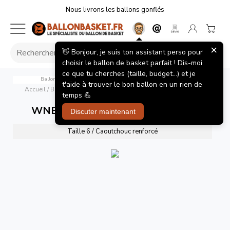
Nous livrons les ballons gonflés
×
👋 Bonjour, je suis ton assistant perso pour
choisir le ballon de basket parfait ! Dis-moi
ce que tu cherches (taille, budget...) et je
Ballon de Basket WNBA Wilson Indiana Fever Team Tribute
t'aide à trouver le bon ballon en un rien de
Accueil
/
Ballons de basket
/
WNBA Team Tribute Indiana Fever
temps 💪
WNBA Team Tribute Indiana Fever
Discuter maintenant
Taille 6 / Caoutchouc renforcé