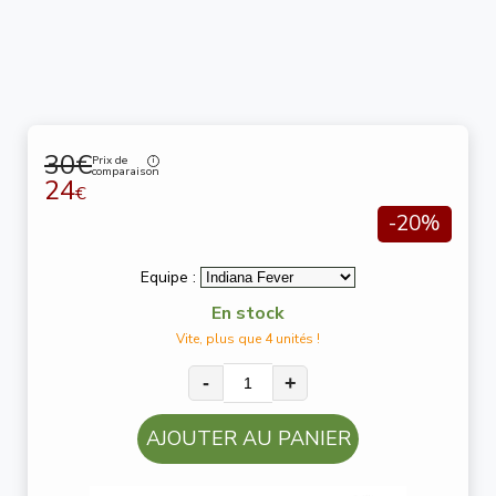
30€
Prix de
comparaison
24
€
-20%
Equipe :
En stock
Vite, plus que 4 unités !
-
+
AJOUTER AU PANIER