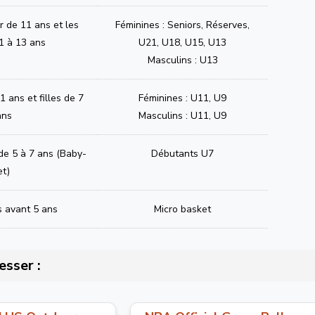
ir de 11 ans et les
Féminines : Seniors, Réserves,
1 à 13 ans
U21, U18, U15, U13
Masculins : U13
 ans et filles de 7
Féminines : U11, U9
ans
Masculins : U11, U9
 de 5 à 7 ans (Baby-
Débutants U7
et)
s avant 5 ans
Micro basket
esser :