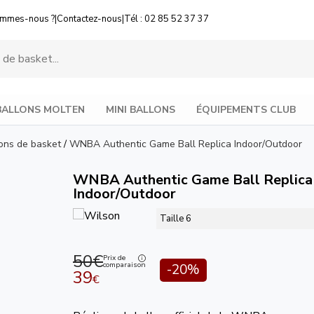
ommes-nous ?
|
Contactez-nous
|
Tél : 02 85 52 37 37
BALLONS MOLTEN
MINI BALLONS
ÉQUIPEMENTS CLUB
ons de basket
/
WNBA Authentic Game Ball Replica Indoor/Outdoor
WNBA Authentic Game Ball Replica
Indoor/Outdoor
Taille 6
50€
Prix de
comparaison
-20%
39
€