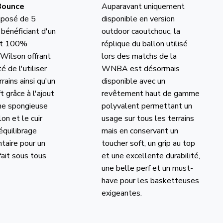
Bounce
Auparavant uniquement
mposé de 5
disponible en version
bénéficiant d'un
outdoor caoutchouc, la
nt 100%
réplique du ballon utilisé
Wilson offrant
lors des matchs de la
té de l'utiliser
WNBA est désormais
rrains ainsi qu'un
disponible avec un
t grâce à l'ajout
revêtement haut de gamme
he spongieuse
polyvalent permettant un
lon et le cuir
usage sur tous les terrains
 équilibrage
mais en conservant un
aire pour un
toucher soft, un grip au top
fait sous tous
et une excellente durabilité,
une belle perf et un must-
have pour les basketteuses
exigeantes.