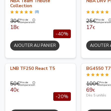
NBA Team Tribute
NBA DRV P
Collection
(8)
30€
25€
Prix de
Prix de
comparaison
comparaiso
18
17
€
€
-40%
AJOUTER AU PANIER
AJOUTER 
LNB TF250 React T5
BG4550 T7
50€
100€
Prix de
Prix de
comparaison
comparai
40
69
€
€
Dès 5 unités
-20%