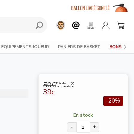
×
👋 Bonjour, je suis ton assistant perso pour
ÉQUIPEMENTS JOUEUR
PANIERS DE BASKET
BONS PLAN
choisir le ballon de basket parfait ! Dis-moi
ce que tu cherches (taille, budget...) et je
t'aide à trouver le bon ballon en un rien de
temps 💪
Discuter maintenant
50€
Prix de
comparaison
39
€
-20%
En stock
-
+