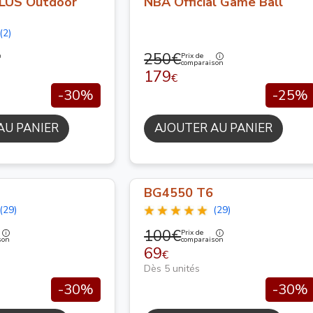
LUS Outdoor
NBA Official Game Ball
(2)
250€
Prix de
n
comparaison
179
€
-30%
-25%
AU PANIER
AJOUTER AU PANIER
BG4550 T6
(29)
(29)
100€
Prix de
son
comparaison
69
€
Dès 5 unités
-30%
-30%